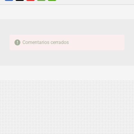
FACEBOOK
TWITTER
FLIPBOARD
E-
WHATSAPP
MAIL
Comentarios cerrados