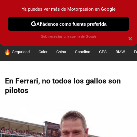
Ya puedes ver más de Motorpasion en Google
PRUEBAS
COCHES ELÉCTRICOS
OBSERVATORIO
F1
Añádenos como fuente preferida
Solo necesitas una cuenta de Google
×
HOY SE HABLA DE
Seguridad
Calor
China
Gasolina
GPS
BMW
F
En Ferrari, no todos los gallos son
pilotos