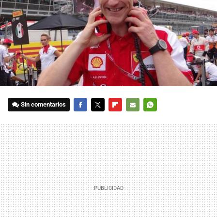
Sin comentarios
FACEBOOK
TWITTER
FLIPBOARD
E-
WHATSAPP
MAIL