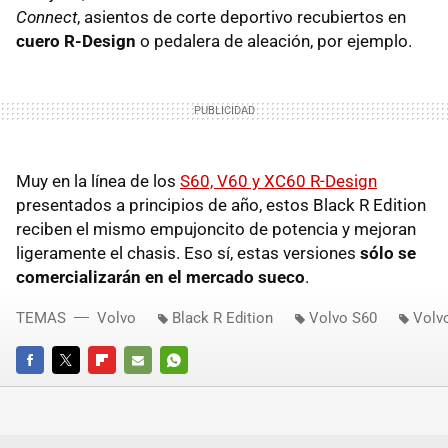
Connect
, asientos de corte deportivo recubiertos en
cuero R-Design
o pedalera de aleación, por ejemplo.
Muy en la línea de los
S60, V60 y XC60 R-Design
presentados a principios de año, estos Black R Edition
reciben el mismo empujoncito de potencia y mejoran
ligeramente el chasis. Eso sí, estas versiones
sólo se
comercializarán en el mercado sueco
.
TEMAS
Volvo
Black R Edition
Volvo S60
Volv
FACEBOOK
TWITTER
FLIPBOARD
E-
WHATSAPP
MAIL