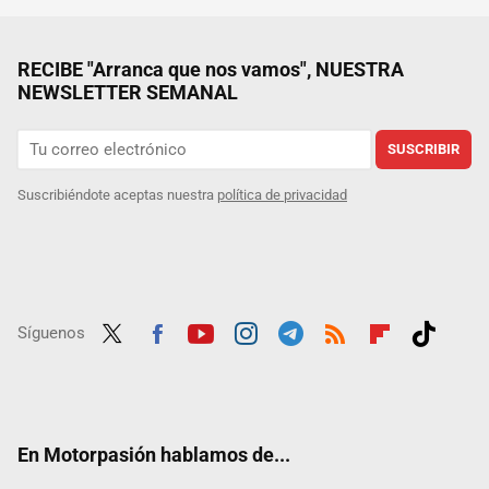
RECIBE "Arranca que nos vamos", NUESTRA
NEWSLETTER SEMANAL
SUSCRIBIR
Suscribiéndote aceptas nuestra
política de privacidad
Síguenos
Twit
Fac
Yout
Inst
Tele
RSS
Flip
Tikt
ter
ebo
ube
agra
gra
boar
ok
ok
m
m
d
En Motorpasión hablamos de...