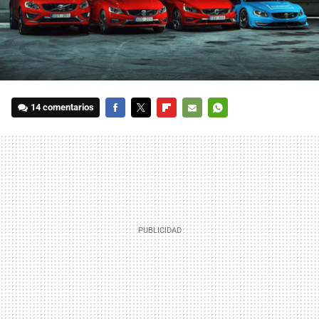
14 comentarios
FACEBOOK
TWITTER
FLIPBOARD
E-
WHATSAPP
MAIL