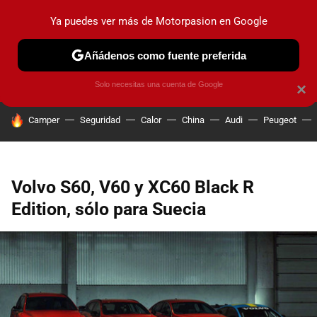
Ya puedes ver más de Motorpasion en Google
PRUEBAS
COCHES ELÉCTRICOS
OBSERVATORIO
F1
Añádenos como fuente preferida
Solo necesitas una cuenta de Google
×
HOY SE HABLA DE
Camper
Seguridad
Calor
China
Audi
Peugeot
Volvo S60, V60 y XC60 Black R
Edition, sólo para Suecia