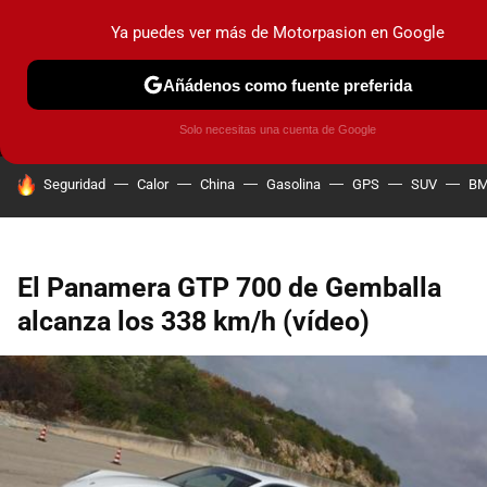
Ya puedes ver más de Motorpasion en Google
MENÚ
NUEVO
Añádenos como fuente preferida
PRUEBAS
COCHES ELÉCTRICOS
OBSERVATORIO
F1
Solo necesitas una cuenta de Google
HOY SE HABLA DE
Seguridad
Calor
China
Gasolina
GPS
SUV
B
El Panamera GTP 700 de Gemballa
alcanza los 338 km/h (vídeo)