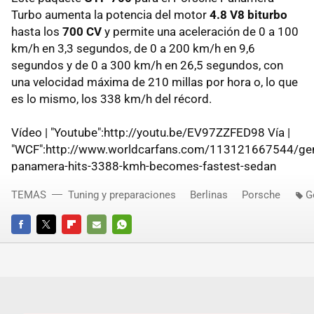
Turbo aumenta la potencia del motor
4.8 V8 biturbo
hasta los
700 CV
y permite una aceleración de 0 a 100
km/h en 3,3 segundos, de 0 a 200 km/h en 9,6
segundos y de 0 a 300 km/h en 26,5 segundos, con
una velocidad máxima de 210 millas por hora o, lo que
es lo mismo, los 338 km/h del récord.
Vídeo | "Youtube":http://youtu.be/EV97ZZFED98 Vía |
"WCF":http://www.worldcarfans.com/113121667544/ge
panamera-hits-3388-kmh-becomes-fastest-sedan
TEMAS
Tuning y preparaciones
Berlinas
Porsche
G
FACEBOOK
TWITTER
FLIPBOARD
E-
WHATSAPP
MAIL