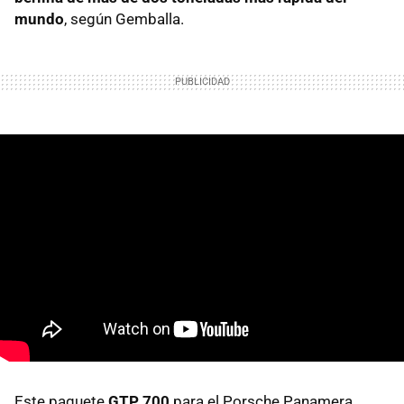
mundo
, según Gemballa.
Este paquete
GTP 700
para el Porsche Panamera