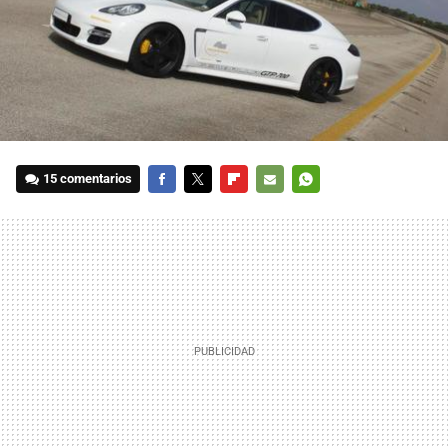
15 comentarios
FACEBOOK
TWITTER
FLIPBOARD
E-
WHATSAPP
MAIL