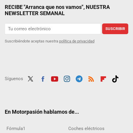
RECIBE "Arranca que nos vamos", NUESTRA
NEWSLETTER SEMANAL
SUSCRIBIR
Suscribiéndote aceptas nuestra
política de privacidad
Síguenos
Twit
Fac
Yout
Inst
Tele
RSS
Flip
Tikt
ter
ebo
ube
agra
gra
boar
ok
ok
m
m
d
En Motorpasión hablamos de...
Fórmula1
Coches eléctricos