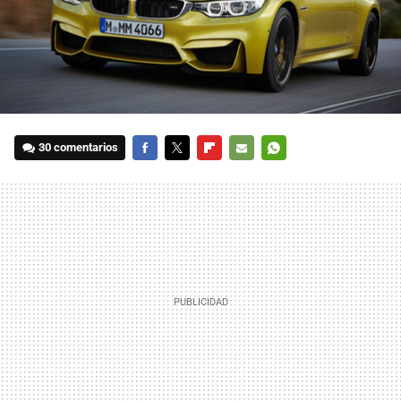
30 comentarios
FACEBOOK
TWITTER
FLIPBOARD
E-
WHATSAPP
MAIL