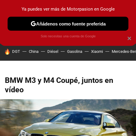
Ya puedes ver más de Motorpasion en Google
PRUEBAS
COCHES ELÉCTRICOS
OBSERVATORIO
F1
Añádenos como fuente preferida
Solo necesitas una cuenta de Google
×
HOY SE HABLA DE
DGT
China
Diésel
Gasolina
Xiaomi
Mercedes-Be
BMW M3 y M4 Coupé, juntos en
vídeo