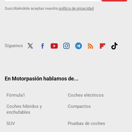
Suscribiéndote aceptas nuestra
política de privacidad
Síguenos
Twit
Fac
Yout
Inst
Tele
RSS
Flip
Tikt
ter
ebo
ube
agra
gra
boar
ok
ok
m
m
d
En Motorpasión hablamos de...
Fórmula1
Coches eléctricos
Coches híbridos y
Compactos
enchufables
SUV
Pruebas de coches