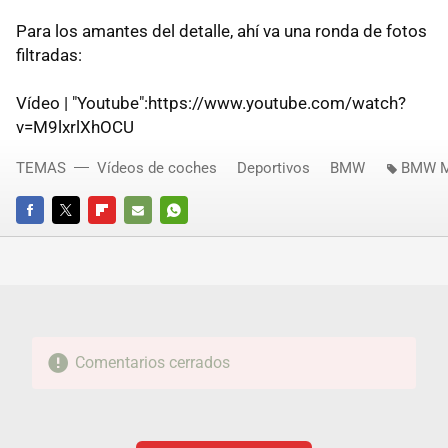
Para los amantes del detalle, ahí va una ronda de fotos
filtradas:
Vídeo | "Youtube":https://www.youtube.com/watch?
v=M9lxrlXhOCU
TEMAS
Vídeos de coches
Deportivos
BMW
BMW M
FACEBOOK
TWITTER
FLIPBOARD
E-
WHATSAPP
MAIL
Comentarios cerrados