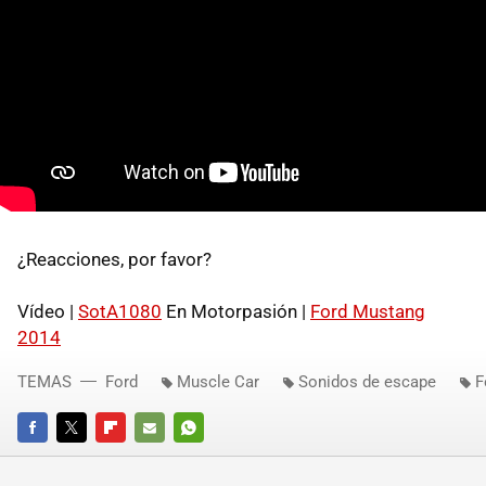
¿Reacciones, por favor?
Vídeo |
SotA1080
En Motorpasión |
Ford Mustang
2014
TEMAS
Ford
Muscle Car
Sonidos de escape
F
FACEBOOK
TWITTER
FLIPBOARD
E-
WHATSAPP