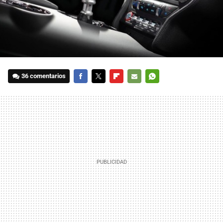
36 comentarios
FACEBOOK
TWITTER
FLIPBOARD
E-
WHATSAPP
MAIL