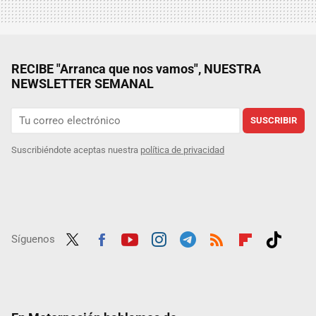
RECIBE "Arranca que nos vamos", NUESTRA
NEWSLETTER SEMANAL
SUSCRIBIR
Suscribiéndote aceptas nuestra
política de privacidad
Síguenos
Twit
Fac
Yout
Inst
Tele
RSS
Flip
Tikt
ter
ebo
ube
agra
gra
boar
ok
ok
m
m
d