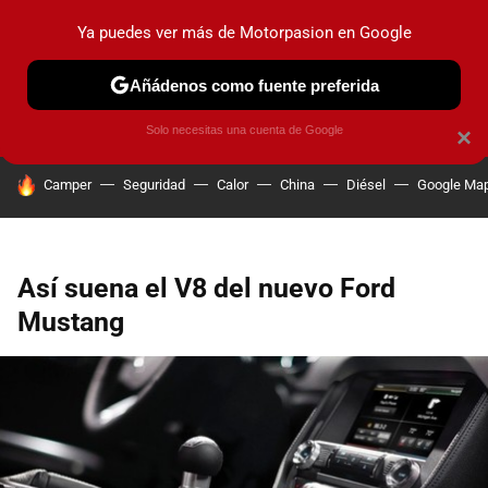
Ya puedes ver más de Motorpasion en Google
PRUEBAS
COCHES ELÉCTRICOS
OBSERVATORIO
F1
Añádenos como fuente preferida
Solo necesitas una cuenta de Google
×
HOY SE HABLA DE
Camper
Seguridad
Calor
China
Diésel
Google Ma
Así suena el V8 del nuevo Ford
Mustang