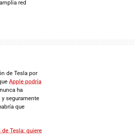
 amplia red
ón de Tesla por
 que
Apple podría
 nunca ha
a y seguramente
habría que
 de Tesla: quiere