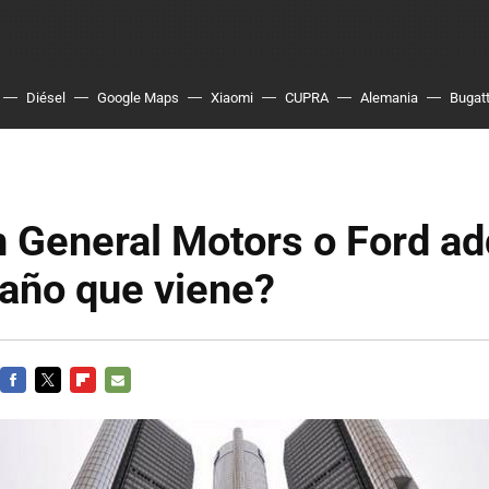
Diésel
Google Maps
Xiaomi
CUPRA
Alemania
Bugatt
 General Motors o Ford adq
 año que viene?
FACEBOOK
TWITTER
FLIPBOARD
E-
MAIL