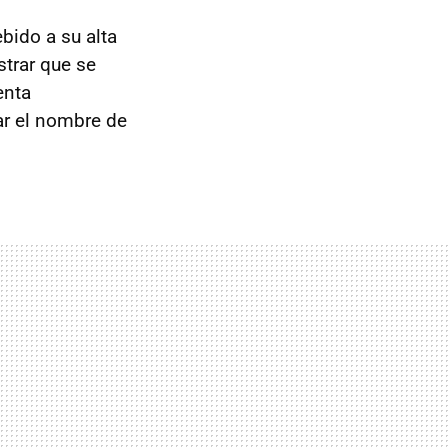
ebido a su alta
trar que se
enta
ar el nombre de