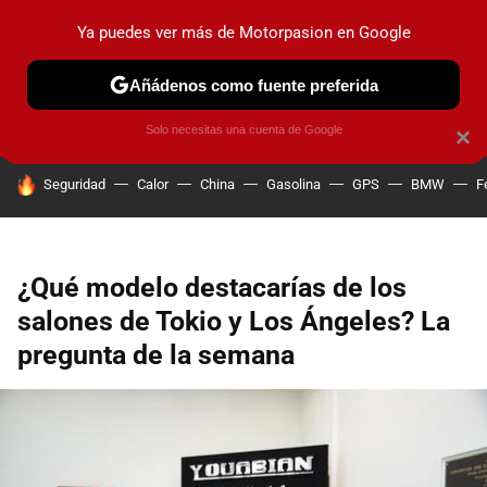
Ya puedes ver más de Motorpasion en Google
PRUEBAS
COCHES ELÉCTRICOS
OBSERVATORIO
F1
Añádenos como fuente preferida
Solo necesitas una cuenta de Google
×
HOY SE HABLA DE
Seguridad
Calor
China
Gasolina
GPS
BMW
F
¿Qué modelo destacarías de los
salones de Tokio y Los Ángeles? La
pregunta de la semana