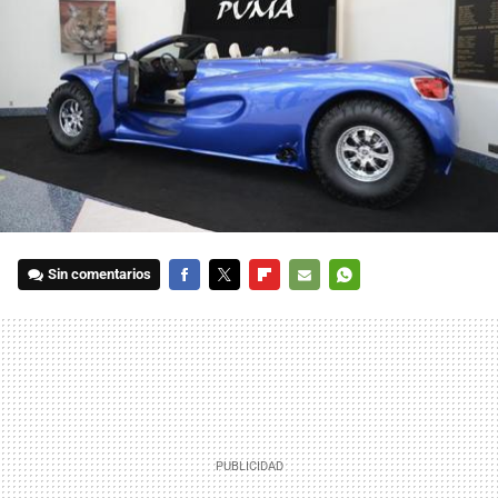
Sin comentarios
FACEBOOK
TWITTER
FLIPBOARD
E-
WHATSAPP
MAIL