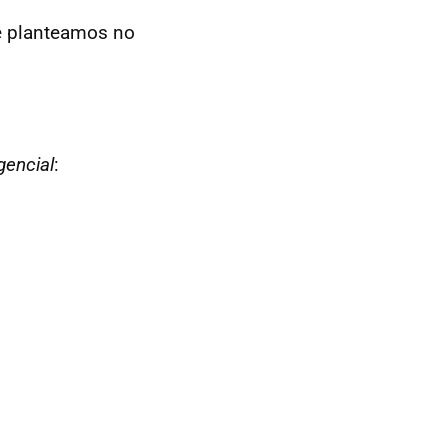
ue planteamos no
gencial
: