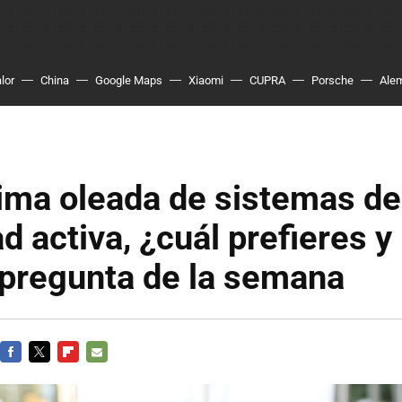
lor
China
Google Maps
Xiaomi
CUPRA
Porsche
Ale
tima oleada de sistemas de
d activa, ¿cuál prefieres y
 pregunta de la semana
FACEBOOK
TWITTER
FLIPBOARD
E-
MAIL