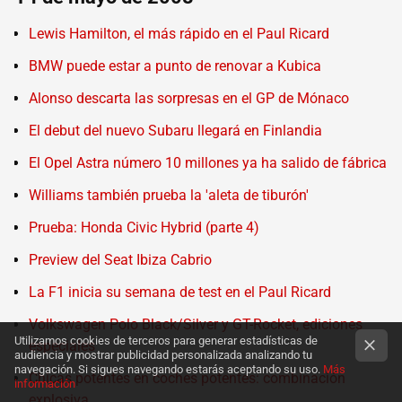
Lewis Hamilton, el más rápido en el Paul Ricard
BMW puede estar a punto de renovar a Kubica
Alonso descarta las sorpresas en el GP de Mónaco
El debut del nuevo Subaru llegará en Finlandia
El Opel Astra número 10 millones ya ha salido de fábrica
Williams también prueba la 'aleta de tiburón'
Prueba: Honda Civic Hybrid (parte 4)
Preview del Seat Ibiza Cabrio
La F1 inicia su semana de test en el Paul Ricard
Volkswagen Polo Black/Silver y GT-Rocket, ediciones
Utilizamos cookies de terceros para generar estadísticas de
especiales
audiencia y mostrar publicidad personalizada analizando tu
navegación. Si sigues navegando estarás aceptando su uso.
Más
Chicas potentes en coches potentes: combinación
información
explosiva