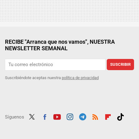
RECIBE "Arranca que nos vamos", NUESTRA
NEWSLETTER SEMANAL
SUSCRIBIR
Suscribiéndote aceptas nuestra
política de privacidad
Síguenos
Twit
Fac
Yout
Inst
Tele
RSS
Flip
Tikt
ter
ebo
ube
agra
gra
boar
ok