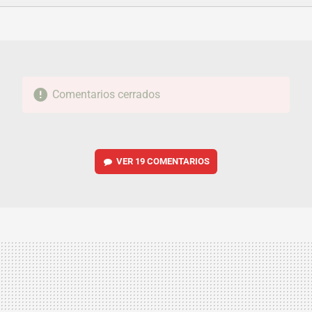
FACEBOOK
TWITTER
FLIPBOARD
E-
WHATSAPP
MAIL
Comentarios cerrados
VER
19 COMENTARIOS