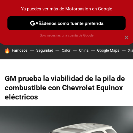
Ya puedes ver más de Motorpasion en Google
PRUEBAS
COCHES ELÉCTRICOS
OBSERVATORIO
F1
Añádenos como fuente preferida
Solo necesitas una cuenta de Google
×
HOY SE HABLA DE
Famosos
Seguridad
Calor
China
Google Maps
Xi
GM prueba la viabilidad de la pila de
combustible con Chevrolet Equinox
eléctricos