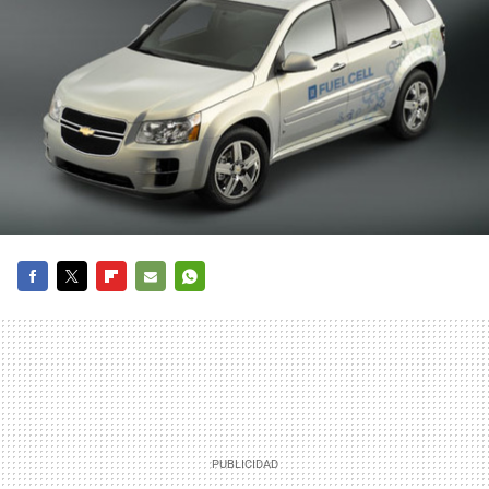
FACEBOOK
TWITTER
FLIPBOARD
E-
WHATSAPP
MAIL