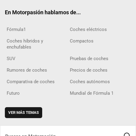
ok
m
m
d
En Motorpasión hablamos de...
Fórmula1
Coches eléctricos
Coches híbridos y
Compactos
enchufables
SUV
Pruebas de coches
Rumores de coches
Precios de coches
Comparativa de coches
Coches autónomos
Futuro
Mundial de Fórmula 1
VER MÁS TEMAS