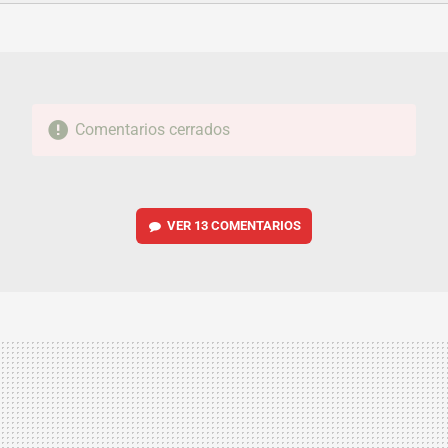
FACEBOOK
TWITTER
FLIPBOARD
E-
WHATSAPP
MAIL
Comentarios cerrados
VER
13 COMENTARIOS