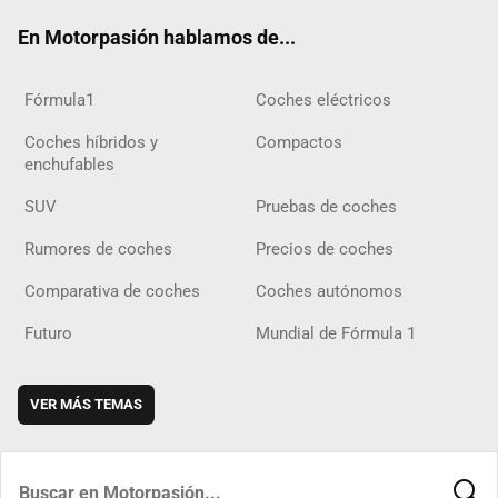
ok
m
m
d
En Motorpasión hablamos de...
Fórmula1
Coches eléctricos
Coches híbridos y
Compactos
enchufables
SUV
Pruebas de coches
Rumores de coches
Precios de coches
Comparativa de coches
Coches autónomos
Futuro
Mundial de Fórmula 1
VER MÁS TEMAS