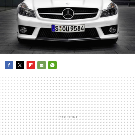
FACEBOOK
TWITTER
FLIPBOARD
E-
WHATSAPP
MAIL