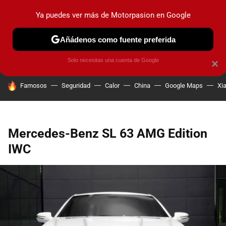
Ya puedes ver más de Motorpasion en Google
PRUEBAS
COCHES ELÉCTRICOS
OBSERVATORIO
F1
Añádenos como fuente preferida
Solo necesitas una cuenta de Google
×
HOY SE HABLA DE
Famosos
Seguridad
Calor
China
Google Maps
Xi
Mercedes-Benz SL 63 AMG Edition
IWC