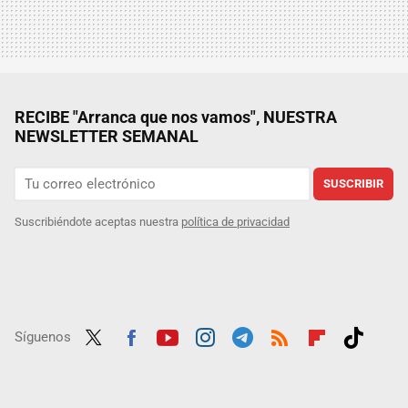
RECIBE "Arranca que nos vamos", NUESTRA
NEWSLETTER SEMANAL
SUSCRIBIR
Suscribiéndote aceptas nuestra
política de privacidad
Síguenos
Twit
Fac
Yout
Inst
Tele
RSS
Flip
Tikt
ter
ebo
ube
agra
gra
boar
ok