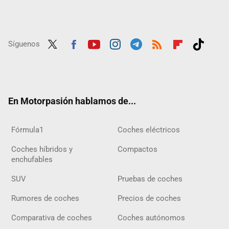
Síguenos
Twit
Fac
Yout
Inst
Tele
RSS
Flip
Tikt
ter
ebo
ube
agra
gra
boar
ok
ok
m
m
d
En Motorpasión hablamos de...
Fórmula1
Coches eléctricos
Coches híbridos y
Compactos
enchufables
SUV
Pruebas de coches
Rumores de coches
Precios de coches
Comparativa de coches
Coches autónomos