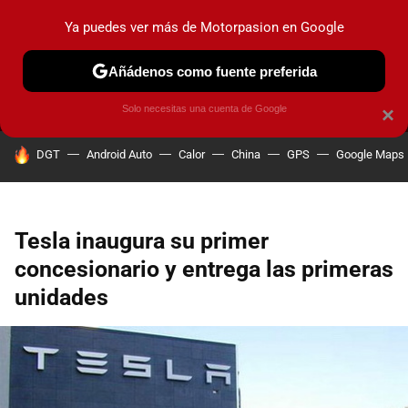
Ya puedes ver más de Motorpasion en Google
MENÚ
NUEVO
Añádenos como fuente preferida
PRUEBAS
COCHES ELÉCTRICOS
OBSERVATORIO
F1
Solo necesitas una cuenta de Google
×
HOY SE HABLA DE
DGT
Android Auto
Calor
China
GPS
Google Maps
Tesla inaugura su primer
concesionario y entrega las primeras
unidades