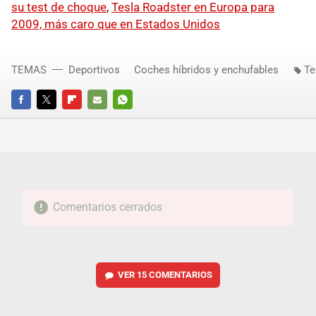
su test de choque
,
Tesla Roadster en Europa para
2009, más caro que en Estados Unidos
TEMAS
Deportivos
Coches híbridos y enchufables
Te
FACEBOOK
TWITTER
FLIPBOARD
E-
WHATSAPP
MAIL
Comentarios cerrados
VER
15 COMENTARIOS