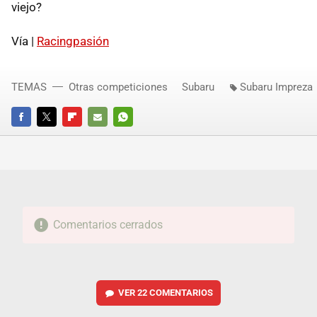
viejo?
Vía |
Racingpasión
TEMAS
Otras competiciones
Subaru
Subaru Impreza
FACEBOOK
TWITTER
FLIPBOARD
E-
WHATSAPP
MAIL
Comentarios cerrados
VER
22 COMENTARIOS