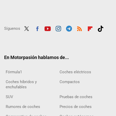
Síguenos
Twit
Fac
Yout
Inst
Tele
RSS
Flip
Tikt
ter
ebo
ube
agra
gra
boar
ok
ok
m
m
d
En Motorpasión hablamos de...
Fórmula1
Coches eléctricos
Coches híbridos y
Compactos
enchufables
SUV
Pruebas de coches
Rumores de coches
Precios de coches