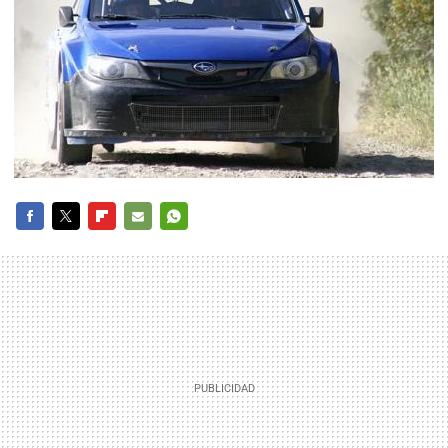
FACEBOOK
TWITTER
FLIPBOARD
E-
WHATSAPP
MAIL