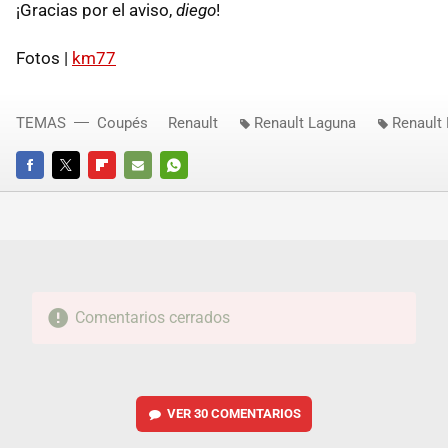
¡Gracias por el aviso,
diego
!
Fotos |
km77
TEMAS
Coupés
Renault
Renault Laguna
Renault
FACEBOOK
TWITTER
FLIPBOARD
E-
WHATSAPP
MAIL
Comentarios cerrados
VER
30 COMENTARIOS