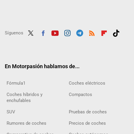
Síguenos
Twit
Fac
Yout
Inst
Tele
RSS
Flip
Tikt
ter
ebo
ube
agra
gra
boar
ok
ok
m
m
d
En Motorpasión hablamos de...
Fórmula1
Coches eléctricos
Coches híbridos y
Compactos
enchufables
SUV
Pruebas de coches
Rumores de coches
Precios de coches