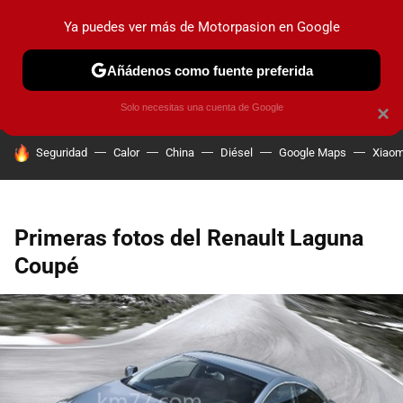
Ya puedes ver más de Motorpasion en Google
PRUEBAS
COCHES ELÉCTRICOS
OBSERVATORIO
F1
Añádenos como fuente preferida
Solo necesitas una cuenta de Google
×
HOY SE HABLA DE
Seguridad
Calor
China
Diésel
Google Maps
Xiaom
Primeras fotos del Renault Laguna
Coupé