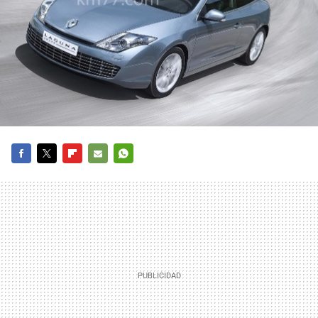
FACEBOOK
TWITTER
FLIPBOARD
E-
WHATSAPP
MAIL