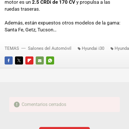
motor es un
2.5 CRDi de 170 CV
y propulsa a las
ruedas traseras.
Además, están expuestos otros modelos de la gama:
Santa Fe, Getz, Tucson…
TEMAS
Salones del Automóvil
Hyundai i30
Hyundai
FACEBOOK
TWITTER
FLIPBOARD
E-
WHATSAPP
MAIL
Comentarios cerrados