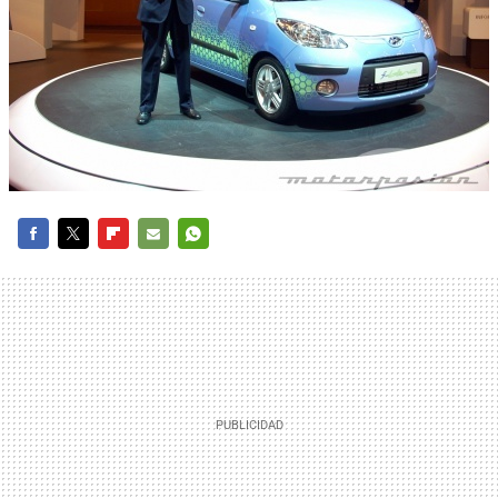
FACEBOOK
TWITTER
FLIPBOARD
E-
WHATSAPP
MAIL