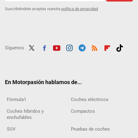
Suscribiéndote aceptas nuestra
política de privacidad
Síguenos
Twit
Fac
Yout
Inst
Tele
RSS
Flip
Tikt
ter
ebo
ube
agra
gra
boar
ok
ok
m
m
d
En Motorpasión hablamos de...
Fórmula1
Coches eléctricos
Coches híbridos y
Compactos
enchufables
SUV
Pruebas de coches