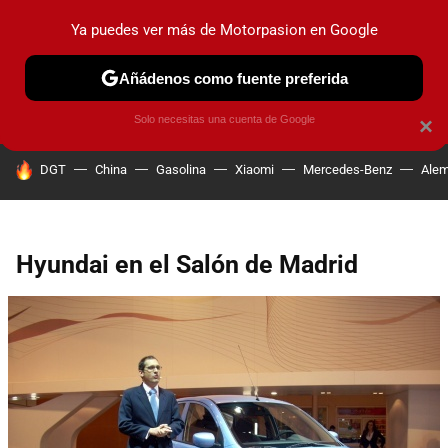
Ya puedes ver más de Motorpasion en Google
PRUEBAS
COCHES ELÉCTRICOS
OBSERVATORIO
F1
Añádenos como fuente preferida
Solo necesitas una cuenta de Google
×
HOY SE HABLA DE
DGT
China
Gasolina
Xiaomi
Mercedes-Benz
Alem
Hyundai en el Salón de Madrid