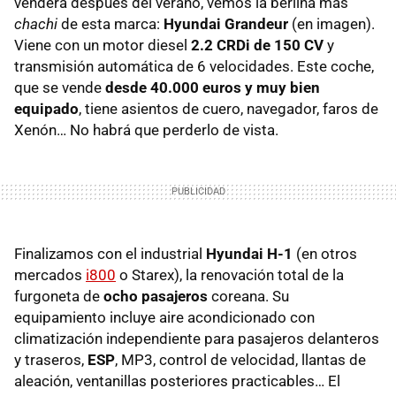
venderá después del verano, vemos la berlina más
chachi
de esta marca:
Hyundai Grandeur
(en imagen).
Viene con un motor diesel
2.2 CRDi de 150 CV
y
transmisión automática de 6 velocidades. Este coche,
que se vende
desde 40.000 euros y muy bien
equipado
, tiene asientos de cuero, navegador, faros de
Xenón… No habrá que perderlo de vista.
Finalizamos con el industrial
Hyundai H-1
(en otros
mercados
i800
o Starex), la renovación total de la
furgoneta de
ocho pasajeros
coreana. Su
equipamiento incluye aire acondicionado con
climatización independiente para pasajeros delanteros
y traseros,
ESP
, MP3, control de velocidad, llantas de
aleación, ventanillas posteriores practicables… El