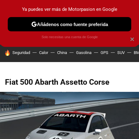
Ya puedes ver más de Motorpasion en Google
PRUEBAS
COCHES ELÉCTRICOS
OBSERVATORIO
F1
Añádenos como fuente preferida
Solo necesitas una cuenta de Google
×
HOY SE HABLA DE
Seguridad
Calor
China
Gasolina
GPS
SUV
B
Fiat 500 Abarth Assetto Corse