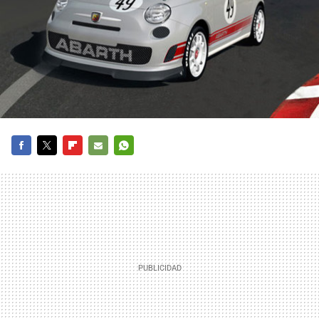
FACEBOOK
TWITTER
FLIPBOARD
E-
WHATSAPP
MAIL