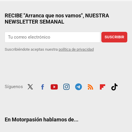
RECIBE "Arranca que nos vamos", NUESTRA
NEWSLETTER SEMANAL
SUSCRIBIR
Suscribiéndote aceptas nuestra
política de privacidad
Síguenos
Twit
Fac
Yout
Inst
Tele
RSS
Flip
Tikt
ter
ebo
ube
agra
gra
boar
ok
ok
m
m
d
En Motorpasión hablamos de...