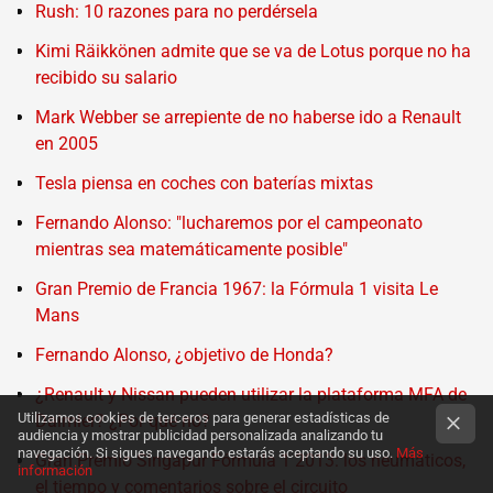
Rush: 10 razones para no perdérsela
Kimi Räikkönen admite que se va de Lotus porque no ha
recibido su salario
Mark Webber se arrepiente de no haberse ido a Renault
en 2005
Tesla piensa en coches con baterías mixtas
Fernando Alonso: "lucharemos por el campeonato
mientras sea matemáticamente posible"
Gran Premio de Francia 1967: la Fórmula 1 visita Le
Mans
Fernando Alonso, ¿objetivo de Honda?
¿Renault y Nissan pueden utilizar la plataforma MFA de
Utilizamos cookies de terceros para generar estadísticas de
Daimler? ¿Por qué no?
audiencia y mostrar publicidad personalizada analizando tu
navegación. Si sigues navegando estarás aceptando su uso.
Más
Gran Premio Singapur Fórmula 1 2013: los neumáticos,
información
el tiempo y comentarios sobre el circuito