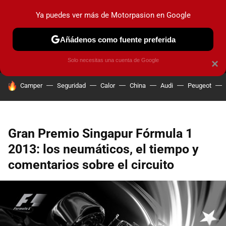
Ya puedes ver más de Motorpasion en Google
MENÚ
NUEVO
Añádenos como fuente preferida
PRUEBAS
COCHES ELÉCTRICOS
OBSERVATORIO
F1
Solo necesitas una cuenta de Google
×
HOY SE HABLA DE
Camper
Seguridad
Calor
China
Audi
Peugeot
Gran Premio Singapur Fórmula 1
2013: los neumáticos, el tiempo y
comentarios sobre el circuito