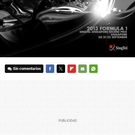
Sin comentarios
FACEBOOK
TWITTER
FLIPBOARD
E-
WHATSAPP
MAIL