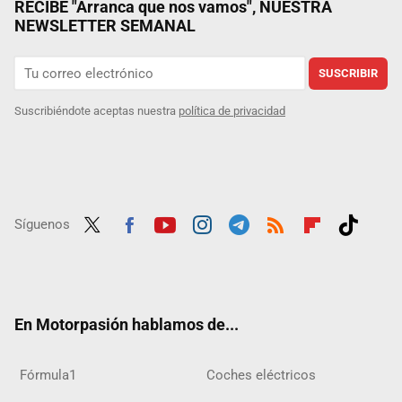
RECIBE "Arranca que nos vamos", NUESTRA
NEWSLETTER SEMANAL
SUSCRIBIR
Suscribiéndote aceptas nuestra
política de privacidad
Síguenos
Twit
Fac
Yout
Inst
Tele
RSS
Flip
Tikt
ter
ebo
ube
agra
gra
boar
ok
ok
m
m
d
En Motorpasión hablamos de...
Fórmula1
Coches eléctricos