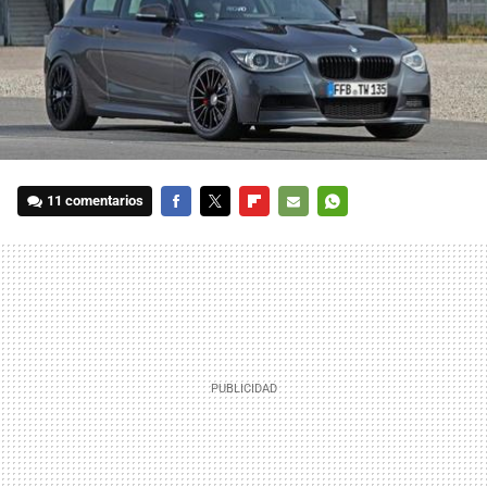
11 comentarios
FACEBOOK
TWITTER
FLIPBOARD
E-
WHATSAPP
MAIL