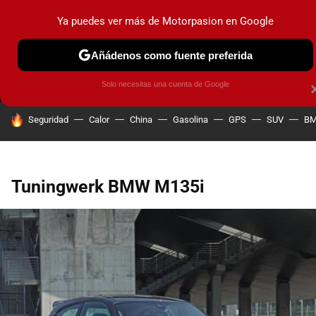
Ya puedes ver más de Motorpasion en Google
MENÚ
NUEVO
Añádenos como fuente preferida
PRUEBAS
COCHES ELÉCTRICOS
OBSERVATORIO
F1
Solo necesitas una cuenta de Google
HOY SE HABLA DE
Seguridad
Calor
China
Gasolina
GPS
SUV
B
Tuningwerk BMW M135i