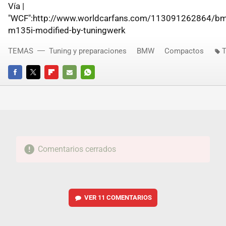
Vía |
"WCF":http://www.worldcarfans.com/113091262864/b
m135i-modified-by-tuningwerk
TEMAS
Tuning y preparaciones
BMW
Compactos
T
FACEBOOK
TWITTER
FLIPBOARD
E-
WHATSAPP
MAIL
Comentarios cerrados
VER
11 COMENTARIOS