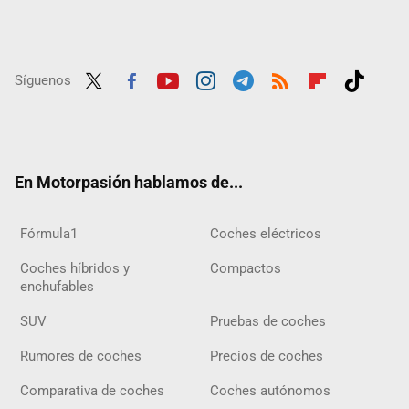
Síguenos
Twit
Fac
Yout
Inst
Tele
RSS
Flip
Tikt
ter
ebo
ube
agra
gra
boar
ok
ok
m
m
d
En Motorpasión hablamos de...
Fórmula1
Coches eléctricos
Coches híbridos y
Compactos
enchufables
SUV
Pruebas de coches
Rumores de coches
Precios de coches
Comparativa de coches
Coches autónomos