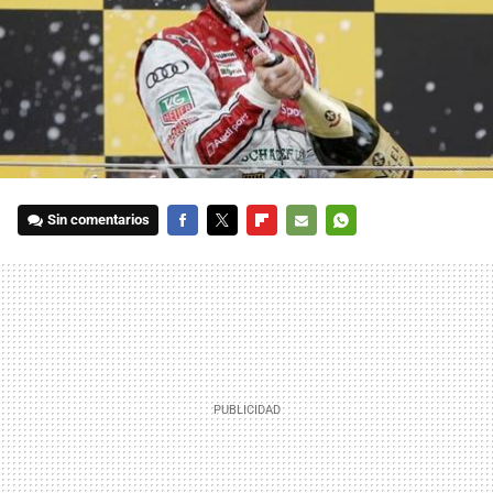
Sin comentarios
FACEBOOK
TWITTER
FLIPBOARD
E-
WHATSAPP
MAIL