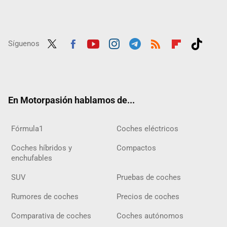
Síguenos
Twit
Fac
Yout
Inst
Tele
RSS
Flip
Tikt
ter
ebo
ube
agra
gra
boar
ok
ok
m
m
d
En Motorpasión hablamos de...
Fórmula1
Coches eléctricos
Coches híbridos y
Compactos
enchufables
SUV
Pruebas de coches
Rumores de coches
Precios de coches
Comparativa de coches
Coches autónomos