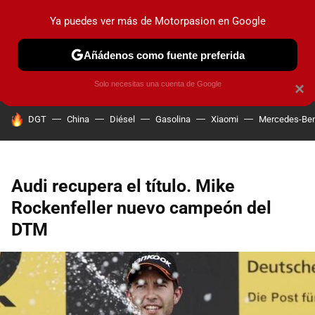
Ya puedes ver más de Motorpasion en Google
PRUEBAS
COCHES ELÉCTRICOS
OBSERVATORIO
F1
Añádenos como fuente preferida
Solo necesitas una cuenta de Google
×
HOY SE HABLA DE
DGT
China
Diésel
Gasolina
Xiaomi
Mercedes-Be
Audi recupera el título. Mike
Rockenfeller nuevo campeón del
DTM