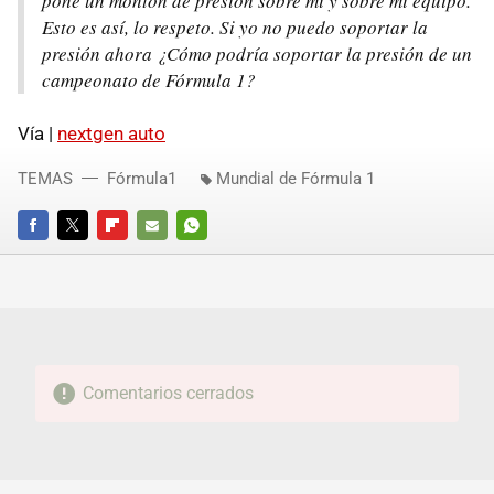
pone un montón de presión sobre mí y sobre mi equipo.
Esto es así, lo respeto. Si yo no puedo soportar la
presión ahora ¿Cómo podría soportar la presión de un
campeonato de Fórmula 1?
Vía |
nextgen auto
TEMAS
Fórmula1
Mundial de Fórmula 1
FACEBOOK
TWITTER
FLIPBOARD
E-
WHATSAPP
MAIL
Comentarios cerrados