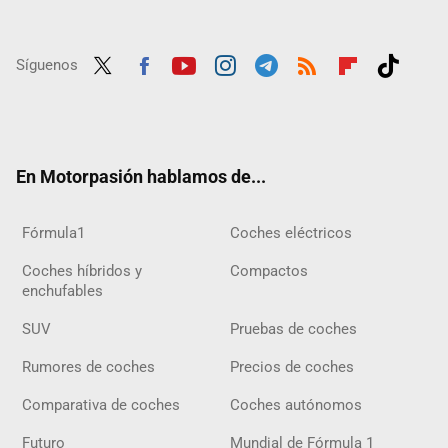
Síguenos
Twit
Fac
Yout
Inst
Tele
RSS
Flip
Tikt
ter
ebo
ube
agra
gra
boar
ok
ok
m
m
d
En Motorpasión hablamos de...
Fórmula1
Coches eléctricos
Coches híbridos y
Compactos
enchufables
SUV
Pruebas de coches
Rumores de coches
Precios de coches
Comparativa de coches
Coches autónomos
Futuro
Mundial de Fórmula 1