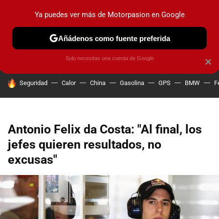
Ya puedes ver más de Motorpasion en Google
PRUEBAS
COCHES ELÉCTRICOS
OBSERVATORIO
F1
Añádenos como fuente preferida
Solo necesitas una cuenta de Google
×
HOY SE HABLA DE
Seguridad
Calor
China
Gasolina
GPS
BMW
F
Antonio Felix da Costa: "Al final, los
jefes quieren resultados, no
excusas"