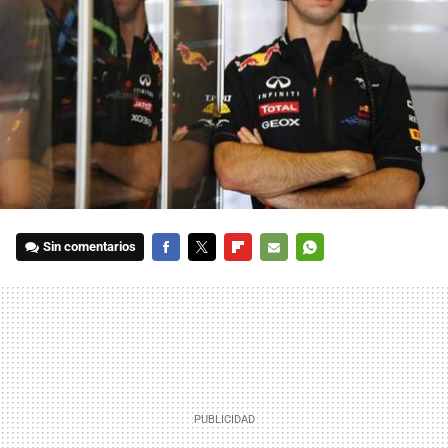
Sin comentarios
FACEBOOK
TWITTER
FLIPBOARD
E-
WHATSAPP
MAIL