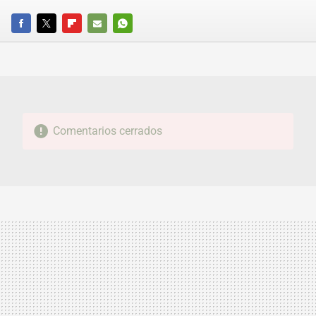
FACEBOOK
TWITTER
FLIPBOARD
E-
WHATSAPP
MAIL
Comentarios cerrados