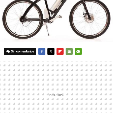
Sin comentarios
FACEBOOK
TWITTER
FLIPBOARD
E-
WHATSAPP
MAIL