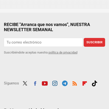
RECIBE "Arranca que nos vamos", NUESTRA
NEWSLETTER SEMANAL
SUSCRIBIR
Suscribiéndote aceptas nuestra
política de privacidad
Síguenos
Twit
Fac
Yout
Inst
Tele
RSS
Flip
Tikt
ter
ebo
ube
agra
gra
boar
ok
ok
m
m
d