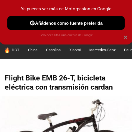
Ya puedes ver más de Motorpasion en Google
PRUEBAS
COCHES ELÉCTRICOS
OBSERVATORIO
F1
Añádenos como fuente preferida
Solo necesitas una cuenta de Google
×
HOY SE HABLA DE
DGT
China
Gasolina
Xiaomi
Mercedes-Benz
Peug
Flight Bike EMB 26-T, bicicleta
eléctrica con transmisión cardan