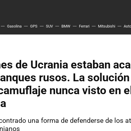
Gasolina
GPS
SUV
BMW
Ferrari
Mitsubishi
Asto
nes de Ucrania estaban ac
tanques rusos. La solución
camuflaje nunca visto en 
la
contrado una forma de defenderse de los a
anianos