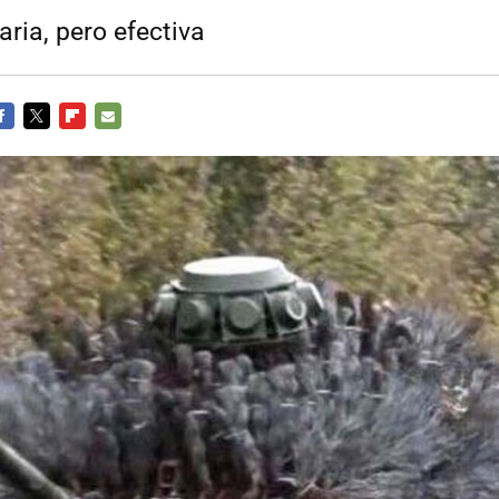
ria, pero efectiva
ACEBOOK
TWITTER
FLIPBOARD
E-
MAIL