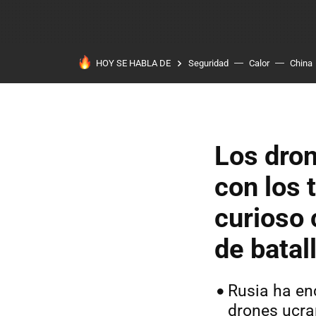
HOY SE HABLA DE
Seguridad
Calor
China
Los dro
con los 
curioso 
de batal
Rusia ha en
drones ucr