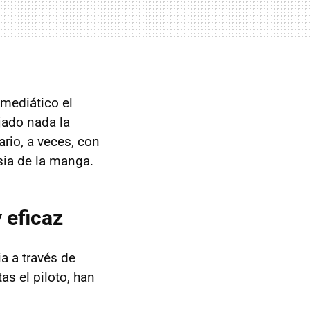
 mediático el
ajado nada la
ario, a veces, con
ia de la manga.
 eficaz
a a través de
s el piloto, han