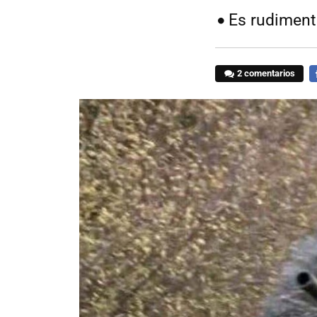
Es rudimenta
2 comentarios
F