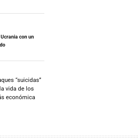
n Ucrania con un
ado
aques “suicidas”
la vida de los
más económica