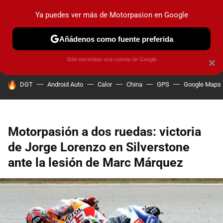
Ya puedes ver más de Motorpasion en Google
PRUEBAS
COCHES ELÉCTRICOS
OBSERVATORIO
F1
Añádenos como fuente preferida
Solo necesitas una cuenta de Google
×
HOY SE HABLA DE
DGT
Android Auto
Calor
China
GPS
Google Maps
Motorpasión a dos ruedas: victoria
de Jorge Lorenzo en Silverstone
ante la lesión de Marc Márquez