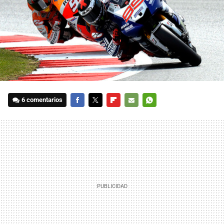
6 comentarios
FACEBOOK
TWITTER
FLIPBOARD
E-
WHATSAPP
MAIL