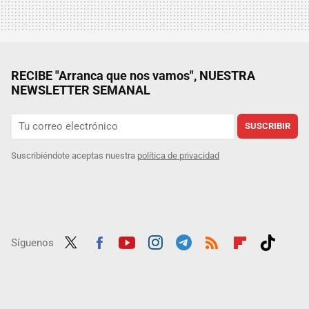
RECIBE "Arranca que nos vamos", NUESTRA
NEWSLETTER SEMANAL
SUSCRIBIR
Suscribiéndote aceptas nuestra
política de privacidad
Síguenos
Twit
Fac
Yout
Inst
Tele
RSS
Flip
Tikt
ter
ebo
ube
agra
gra
boar
ok
ok
m
m
d