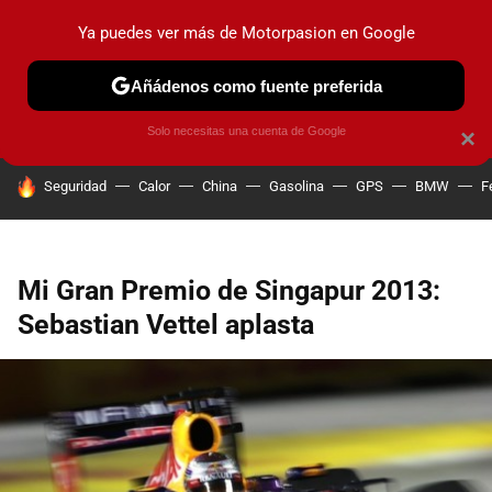
Ya puedes ver más de Motorpasion en Google
PRUEBAS
COCHES ELÉCTRICOS
OBSERVATORIO
F1
Añádenos como fuente preferida
Solo necesitas una cuenta de Google
×
HOY SE HABLA DE
Seguridad
Calor
China
Gasolina
GPS
BMW
F
Mi Gran Premio de Singapur 2013:
Sebastian Vettel aplasta