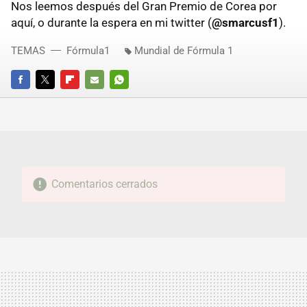
Nos leemos después del Gran Premio de Corea por
aquí, o durante la espera en mi twitter (
@smarcusf1
).
TEMAS
Fórmula1
Mundial de Fórmula 1
FACEBOOK
TWITTER
FLIPBOARD
E-
WHATSAPP
MAIL
Comentarios cerrados