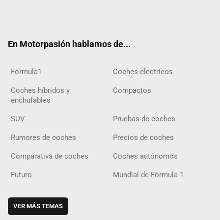
Twit
Fac
Yout
Inst
Tele
RSS
Flip
Tikt
ter
ebo
ube
agra
gra
boar
ok
ok
m
m
d
En Motorpasión hablamos de...
Fórmula1
Coches eléctricos
Coches híbridos y
Compactos
enchufables
SUV
Pruebas de coches
Rumores de coches
Precios de coches
Comparativa de coches
Coches autónomos
Futuro
Mundial de Fórmula 1
VER MÁS TEMAS