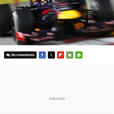
Sin comentarios
FACEBOOK
TWITTER
FLIPBOARD
E-
WHATSAPP
MAIL