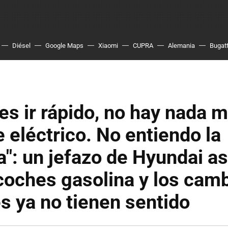
Diésel
Google Maps
Xiaomi
CUPRA
Alemania
Bugatt
res ir rápido, no hay nada 
 eléctrico. No entiendo la
a": un jefazo de Hyundai a
coches gasolina y los cam
 ya no tienen sentido