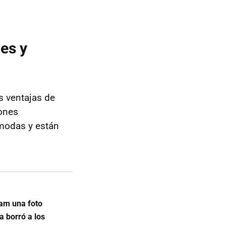
es y
s ventajas de
ones
ómodas y están
ram una foto
a borró a los