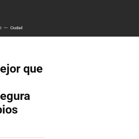
i
Ciudad
mejor que
segura
bios