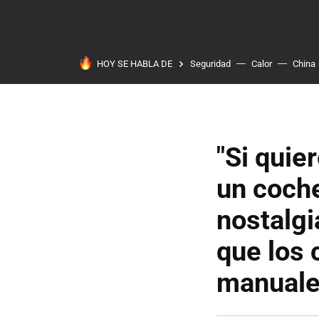
HOY SE HABLA DE
Seguridad
Calor
China
"Si quie
un coche
nostalgi
que los 
manuales