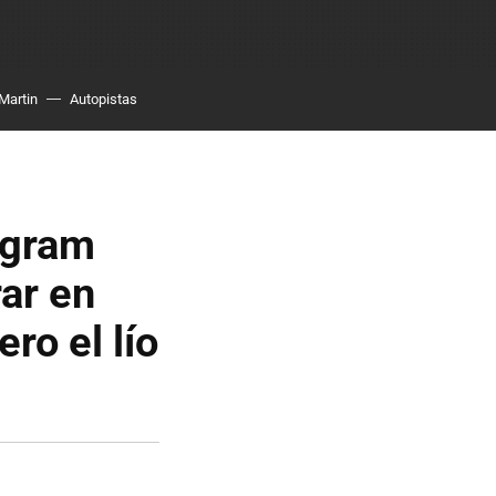
Martin
Autopistas
agram
rar en
ro el lío