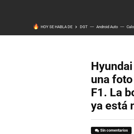
HOY SE HABLA DE
DGT
Android Auto
Calo
Hyundai 
una foto
F1. La b
ya está
Sin comentarios