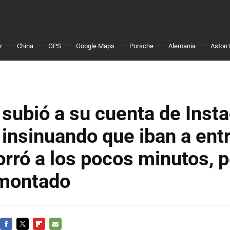
r
China
GPS
Google Maps
Porsche
Alemania
Aston 
subió a su cuenta de Inst
 insinuando que iban a ent
orró a los pocos minutos, pe
 montado