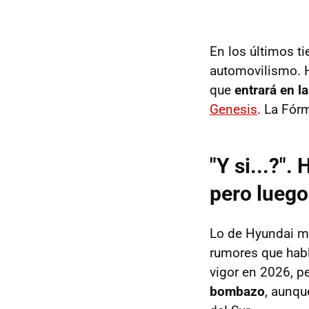
En los últimos t
automovilismo. H
que
entrará en l
Genesis
. La Fórm
"Y si...?"
pero luego
Lo de Hyundai m
rumores que habl
vigor en 2026, p
bombazo
, aunqu