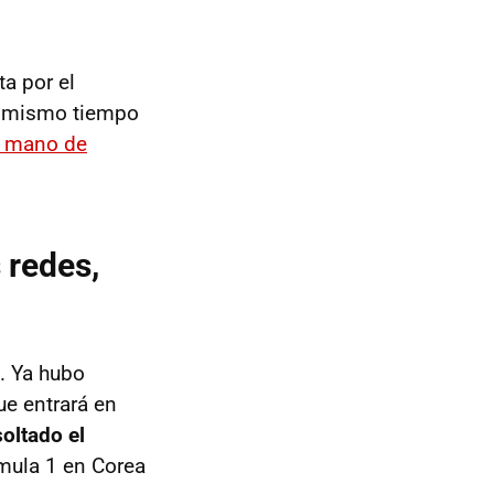
a por el
al mismo tiempo
mano de
 redes,
. Ya hubo
ue entrará en
oltado el
mula 1 en Corea