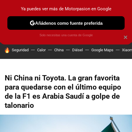
Ya puedes ver más de Motorpasion en Google
PRUEBAS
COCHES ELÉCTRICOS
OBSERVATORIO
F1
Añádenos como fuente preferida
Solo necesitas una cuenta de Google
×
HOY SE HABLA DE
Seguridad
Calor
China
Diésel
Google Maps
Xiaom
Ni China ni Toyota. La gran favorita
para quedarse con el último equipo
de la F1 es Arabia Saudí a golpe de
talonario