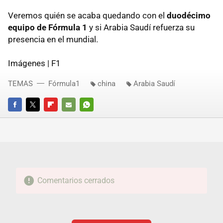
Veremos quién se acaba quedando con el
duodécimo
equipo de Fórmula 1
y si Arabia Saudí refuerza su
presencia en el mundial.
Imágenes | F1
TEMAS
Fórmula1
china
Arabia Saudí
FACEBOOK
TWITTER
FLIPBOARD
E-
WHATSAPP
MAIL
Comentarios cerrados