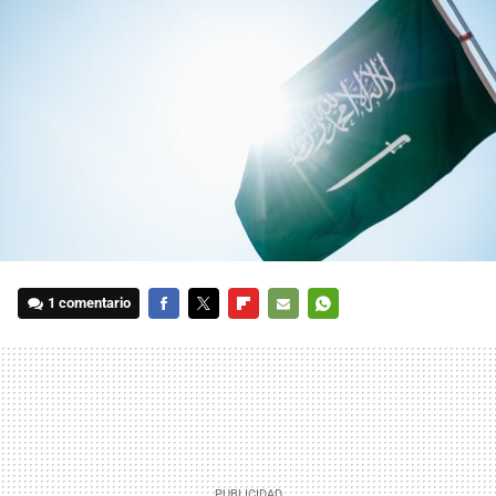
1 comentario
FACEBOOK
TWITTER
FLIPBOARD
E-
WHATSAPP
MAIL