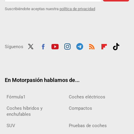
Suscribiéndote aceptas nuestra
política de privacidad
Síguenos
Twit
Fac
Yout
Inst
Tele
RSS
Flip
Tikt
ter
ebo
ube
agra
gra
boar
ok
ok
m
m
d
En Motorpasión hablamos de...
Fórmula1
Coches eléctricos
Coches híbridos y
Compactos
enchufables
SUV
Pruebas de coches