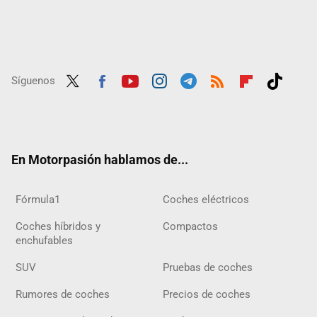
Síguenos
Twit
Fac
Yout
Inst
Tele
RSS
Flip
Tikt
ter
ebo
ube
agra
gra
boar
ok
ok
m
m
d
En Motorpasión hablamos de...
Fórmula1
Coches eléctricos
Coches híbridos y
Compactos
enchufables
SUV
Pruebas de coches
Rumores de coches
Precios de coches