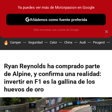
Ya puedes ver más de Motorpasion en Google
PRUEBAS
COCHES ELÉCTRICOS
OBSERVATORIO
F1
Añádenos como fuente preferida
Solo necesitas una cuenta de Google
×
HOY SE HABLA DE
Camper
Seguridad
Calor
China
Audi
Peugeot
Ryan Reynolds ha comprado parte
de Alpine, y confirma una realidad:
invertir en F1 es la gallina de los
huevos de oro