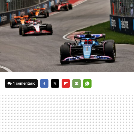
1 comentario
FACEBOOK
TWITTER
FLIPBOARD
E-
WHATSAPP
MAIL