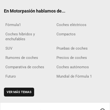
ok
m
m
d
En Motorpasión hablamos de...
Fórmula1
Coches eléctricos
Coches híbridos y
Compactos
enchufables
SUV
Pruebas de coches
Rumores de coches
Precios de coches
Comparativa de coches
Coches autónomos
Futuro
Mundial de Fórmula 1
VER MÁS TEMAS