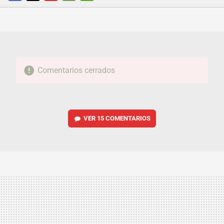
FACEBOOK
TWITTER
FLIPBOARD
E-
WHATSAPP
MAIL
Comentarios cerrados
VER
15 COMENTARIOS