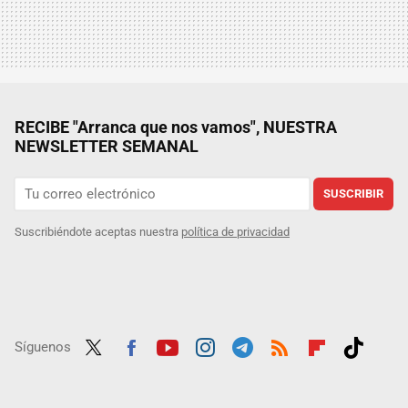
RECIBE "Arranca que nos vamos", NUESTRA
NEWSLETTER SEMANAL
SUSCRIBIR
Suscribiéndote aceptas nuestra
política de privacidad
Síguenos
Twit
Fac
Yout
Inst
Tele
RSS
Flip
Tikt
ter
ebo
ube
agra
gra
boar
ok