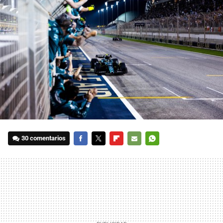
30 comentarios
FACEBOOK
TWITTER
FLIPBOARD
E-
WHATSAPP
MAIL