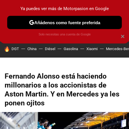
Ya puedes ver más de Motorpasion en Google
PRUEBAS
COCHES ELÉCTRICOS
OBSERVATORIO
F1
Añádenos como fuente preferida
Solo necesitas una cuenta de Google
×
HOY SE HABLA DE
DGT
China
Diésel
Gasolina
Xiaomi
Mercedes-Be
Fernando Alonso está haciendo
millonarios a los accionistas de
Aston Martin. Y en Mercedes ya les
ponen ojitos