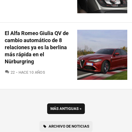
El Alfa Romeo Giulia QV de
cambio automático de 8
relaciones ya es la berlina
más rápida en el
Nürburgring
COMENTARIOS
22
HACE 10 AÑOS
MÁS ANTIGUAS
»
ARCHIVO DE NOTICIAS