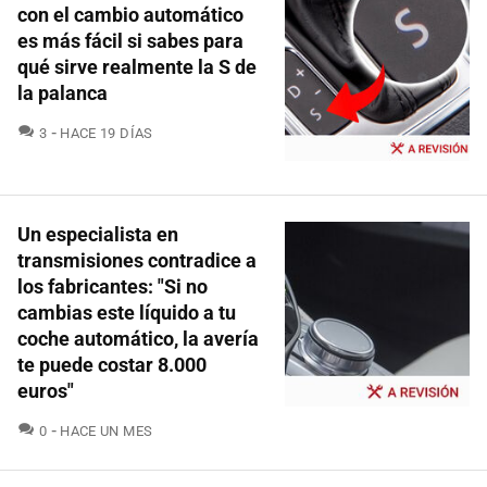
con el cambio automático
es más fácil si sabes para
qué sirve realmente la S de
la palanca
COMENTARIOS
3
HACE 19 DÍAS
Un especialista en
transmisiones contradice a
los fabricantes: "Si no
cambias este líquido a tu
coche automático, la avería
te puede costar 8.000
euros"
COMENTARIOS
0
HACE UN MES