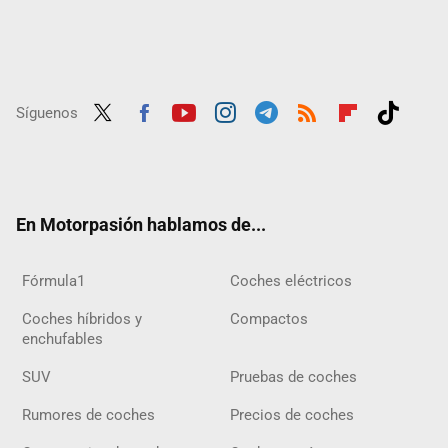
Síguenos
Twit
Fac
Yout
Inst
Tele
RSS
Flip
Tikt
ter
ebo
ube
agra
gra
boar
ok
ok
m
m
d
En Motorpasión hablamos de...
Fórmula1
Coches eléctricos
Coches híbridos y
Compactos
enchufables
SUV
Pruebas de coches
Rumores de coches
Precios de coches