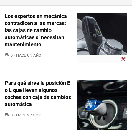
Los expertos en mecánica
contradicen a las marcas:
las cajas de cambio
automáticas sí necesitan
mantenimiento
COMENTARIOS
0
HACE UN AÑO
Para qué sirve la posición B
o L que llevan algunos
coches con caja de cambios
automática
COMENTARIOS
0
HACE 2 AÑOS