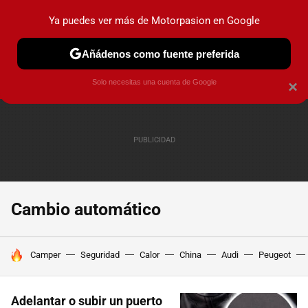
Ya puedes ver más de Motorpasion en Google
PRUEBAS
COCHES ELÉCTRICOS
OBSERVATORIO
F1
Añádenos como fuente preferida
Solo necesitas una cuenta de Google
×
Cambio automático
HOY SE HABLA DE
Camper
Seguridad
Calor
China
Audi
Peugeot
Adelantar o subir un puerto