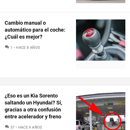
Cambio manual o
automático para el coche:
¿Cuál es mejor?
COMENTARIOS
1
HACE 8 AÑOS
¿Eso es un Kia Sorento
saltando un Hyundai? Sí,
gracias a otra confusión
entre acelerador y freno
COMENTARIOS
37
HACE 9 AÑOS