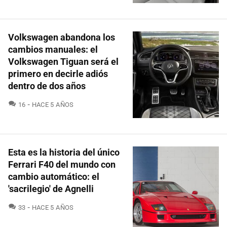
Volkswagen abandona los
cambios manuales: el
Volkswagen Tiguan será el
primero en decirle adiós
dentro de dos años
COMENTARIOS
16
HACE 5 AÑOS
Esta es la historia del único
Ferrari F40 del mundo con
cambio automático: el
'sacrilegio' de Agnelli
COMENTARIOS
33
HACE 5 AÑOS