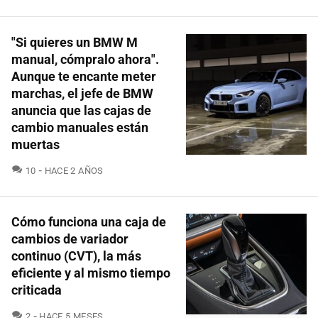
"Si quieres un BMW M
manual, cómpralo ahora".
Aunque te encante meter
marchas, el jefe de BMW
anuncia que las cajas de
cambio manuales están
muertas
COMENTARIOS
10
HACE 2 AÑOS
Cómo funciona una caja de
cambios de variador
continuo (CVT), la más
eficiente y al mismo tiempo
criticada
COMENTARIOS
2
HACE 5 MESES