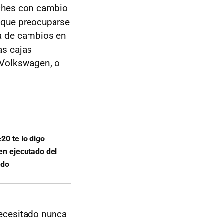
oches con cambio
 que preocuparse
ja de cambios en
as cajas
Volkswagen, o
20 te lo digo
en ejecutado del
ado
ecesitado nunca