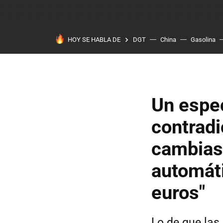
HOY SE HABLA DE
DGT
China
Gasolina
Un espec
contradi
cambias 
automáti
euros"
Lo de que las