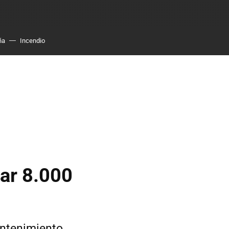
ña
Incendio
tar 8.000
antenimiento