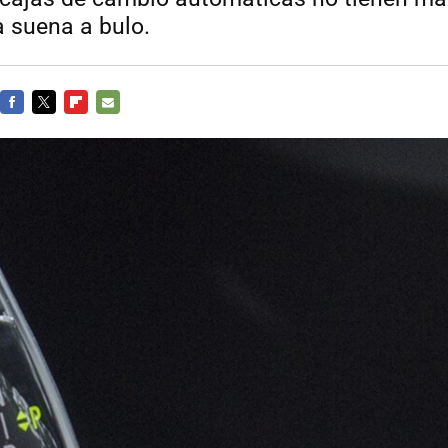
a suena a bulo.
FACEBOOK
TWITTER
FLIPBOARD
E-
MAIL