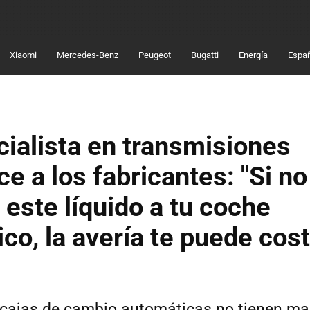
Xiaomi
Mercedes-Benz
Peugeot
Bugatti
Energía
Espa
ialista en transmisiones
ce a los fabricantes: "Si no
este líquido a tu coche
co, la avería te puede cos
 cajas de cambio automáticas no tienen m