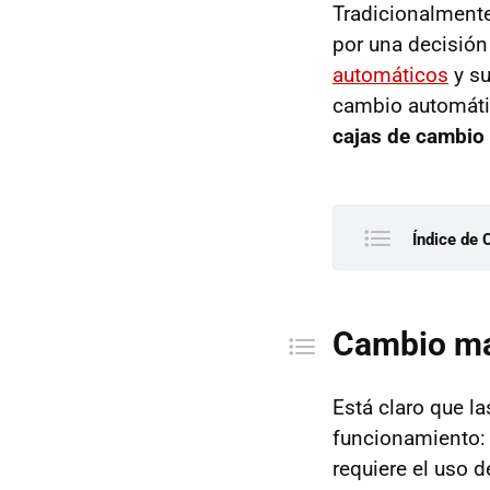
Tradicionalment
por una decisión
automáticos
y su
cambio automátic
cajas de cambio
Índice de 
Cambio 
Ventaja
Cambio ma
Ven
Inc
Está claro que l
Ventaja
funcionamiento:
Ven
requiere el uso 
Inc