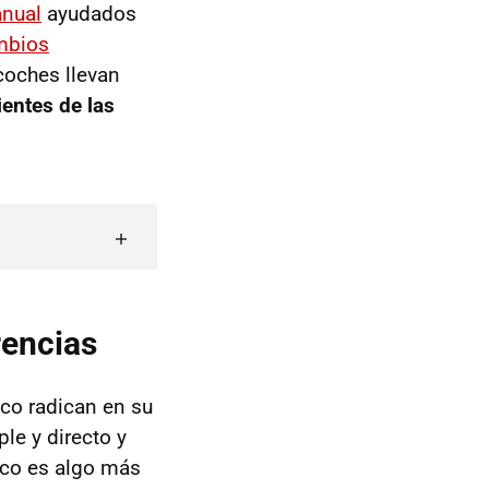
nual
ayudados
mbios
coches llevan
ientes de las
rencias
ico radican en su
e y directo y
ico es algo más