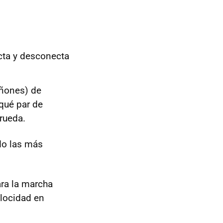
cta y desconecta
iñones) de
qué par de
 rueda.
ndo las más
ra la marcha
elocidad en