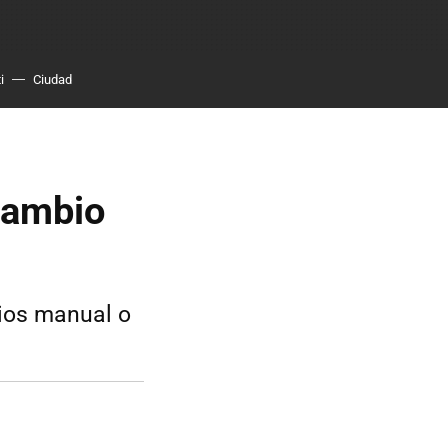
i
Ciudad
cambio
ios manual o