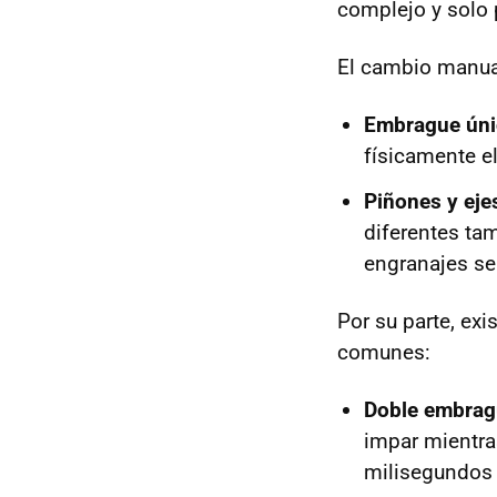
complejo y solo 
Cuál du
El cambio manua
Embrague úni
físicamente e
Piñones y eje
diferentes ta
engranajes se 
Por su parte, ex
comunes:
Doble embrag
impar mientras
milisegundos 