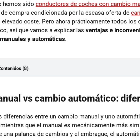
e hemos sido
conductores de coches con cambio ma
 de compra condicionada por la escasa oferta de
ca
 elevado coste. Pero ahora prácticamente todos los 
o, así que vamos a explicar las
ventajas e inconven
 manuales y automáticas
.
Contenidos (8)
manual vs cambio automático: diferencias
s y desventajas del cambio manual
nual vs cambio automático: dife
tajas
onvenientes
as diferencias entre un cambio manual y uno automát
s y desventajas del cambio automático
 mientras que el manual es mecánicamente más simpl
tajas
de una palanca de cambios y el embrague, el automát
onvenientes