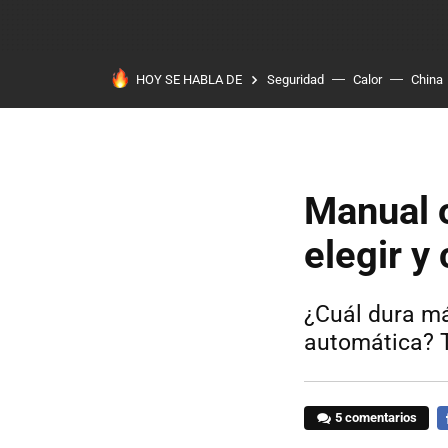
HOY SE HABLA DE
Seguridad
Calor
China
Manual o
elegir y
¿Cuál dura m
automática? 
5 comentarios
F