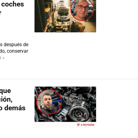
s coches
r
os después de
do, conservar
 »
oque
ión,
lo demás