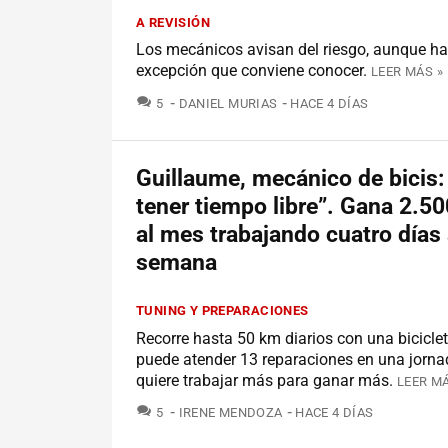
A REVISIÓN
Los mecánicos avisan del riesgo, aunque h
excepción que conviene conocer.
LEER MÁS »
COMENTARIOS
5
DANIEL MURIAS
HACE 4 DÍAS
Guillaume, mecánico de bicis: 
tener tiempo libre”. Gana 2.5
al mes trabajando cuatro días 
semana
TUNING Y PREPARACIONES
Recorre hasta 50 km diarios con una bicicle
puede atender 13 reparaciones en una jorna
quiere trabajar más para ganar más.
LEER MÁ
COMENTARIOS
5
IRENE MENDOZA
HACE 4 DÍAS