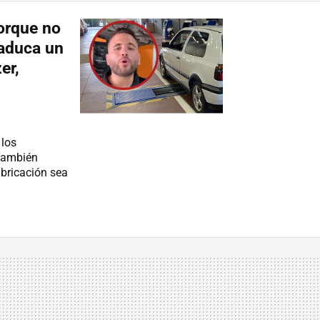
porque no
aduca un
er,
 los
También
abricación sea