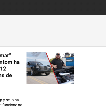
amar”
antom ha
V12
ns de
p y se lo ha
e funcione no