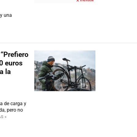
ay una
“Prefiero
00 euros
a la
ta de carga y
da, pero no
S »