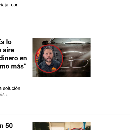
viajar con
s lo
 aire
dinero en
simo más”
la solución
ÁS »
En 50