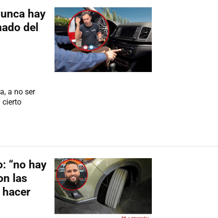
Nunca hay
nado del
a, a no ser
 cierto
: “no hay
on las
 hacer