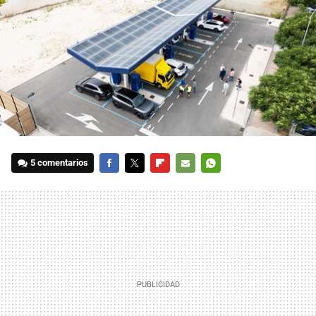
5 comentarios
FACEBOOK
TWITTER
FLIPBOARD
E-
WHATSAPP
MAIL