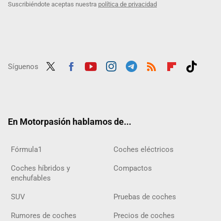
Suscribiéndote aceptas nuestra
política de privacidad
Síguenos
Twit
Fac
Yout
Inst
Tele
RSS
Flip
Tikt
ter
ebo
ube
agra
gra
boar
ok
ok
m
m
d
En Motorpasión hablamos de...
Fórmula1
Coches eléctricos
Coches híbridos y
Compactos
enchufables
SUV
Pruebas de coches
Rumores de coches
Precios de coches