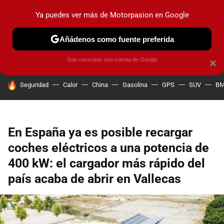
Ya puedes ver más de Motorpasion en Google
PRUEBAS
COCHES ELÉCTRICOS
OBSERVATORIO
F1
Añádenos como fuente preferida
Solo necesitas una cuenta de Google
×
HOY SE HABLA DE
Seguridad
Calor
China
Gasolina
GPS
SUV
B
En España ya es posible recargar
coches eléctricos a una potencia de
400 kW: el cargador más rápido del
país acaba de abrir en Vallecas