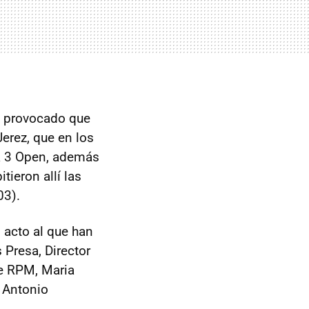
 provocado que
Jerez, que en los
la 3 Open, además
ieron allí las
03).
 acto al que han
 Presa, Director
de RPM, Maria
y Antonio