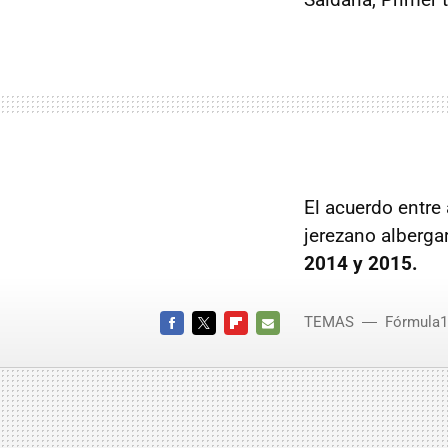
El acuerdo entre
jerezano alberga
2014 y 2015.
TEMAS
Fórmula1
FACEBOOK
TWITTER
FLIPBOARD
E-
MAIL