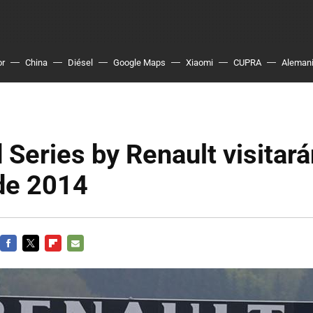
or
China
Diésel
Google Maps
Xiaomi
CUPRA
Aleman
 Series by Renault visitar
 de 2014
FACEBOOK
TWITTER
FLIPBOARD
E-
MAIL