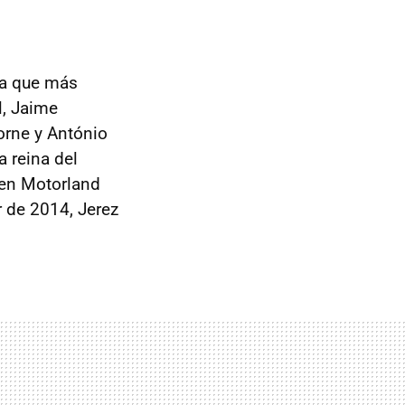
ía que más
l, Jaime
orne y António
a reina del
 en Motorland
r de 2014, Jerez