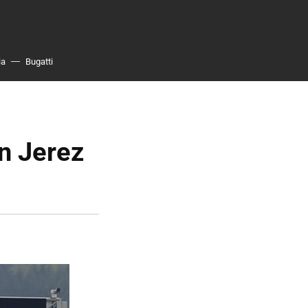
ia
Bugatti
án Jerez