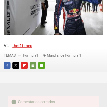
Vía |
thef1times
TEMAS
Fórmula1
Mundial de Fórmula 1
FACEBOOK
TWITTER
FLIPBOARD
E-
WHATSAPP
MAIL
Comentarios cerrados