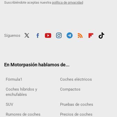
Suscribiéndote aceptas nuestra
política de privacidad
Síguenos
Twit
Fac
Yout
Inst
Tele
RSS
Flip
Tikt
ter
ebo
ube
agra
gra
boar
ok
ok
m
m
d
En Motorpasión hablamos de...
Fórmula1
Coches eléctricos
Coches híbridos y
Compactos
enchufables
SUV
Pruebas de coches
Rumores de coches
Precios de coches