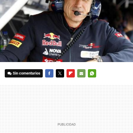
Sin comentarios
FACEBOOK
TWITTER
FLIPBOARD
E-
WHATSAPP
MAIL