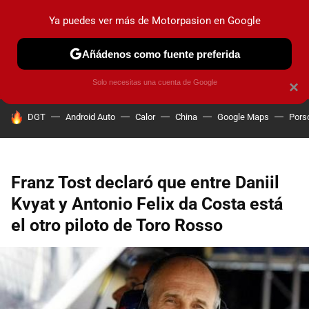
Ya puedes ver más de Motorpasion en Google
PRUEBAS
COCHES ELÉCTRICOS
OBSERVATORIO
F1
Añádenos como fuente preferida
Solo necesitas una cuenta de Google
×
HOY SE HABLA DE
DGT
Android Auto
Calor
China
Google Maps
Pors
Franz Tost declaró que entre Daniil
Kvyat y Antonio Felix da Costa está
el otro piloto de Toro Rosso