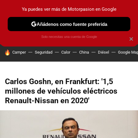
Ya puedes ver más de Motorpasion en Google
PRUEBAS
COCHES ELÉCTRICOS
OBSERVATORIO
F1
Añádenos como fuente preferida
Solo necesitas una cuenta de Google
×
HOY SE HABLA DE
Camper
Seguridad
Calor
China
Diésel
Google Ma
Carlos Goshn, en Frankfurt: '1,5
millones de vehículos eléctricos
Renault-Nissan en 2020'