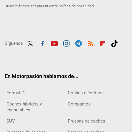
Suscribiéndote aceptas nuestra
política de privacidad
Síguenos
Twit
Fac
Yout
Inst
Tele
RSS
Flip
Tikt
ter
ebo
ube
agra
gra
boar
ok
ok
m
m
d
En Motorpasión hablamos de...
Fórmula1
Coches eléctricos
Coches híbridos y
Compactos
enchufables
SUV
Pruebas de coches