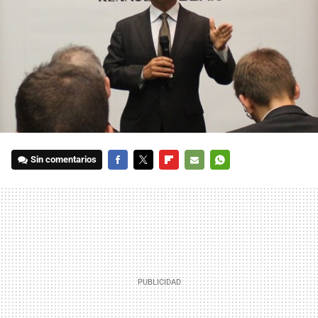
Sin comentarios
FACEBOOK
TWITTER
FLIPBOARD
E-
WHATSAPP
MAIL