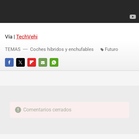
Vía |
TechVehi
TEMAS
Coches híbridos y enchufables
Futuro
FACEBOOK
TWITTER
FLIPBOARD
E-
WHATSAPP
MAIL
Comentarios cerrados