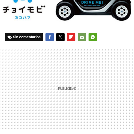
Sin comentarios
FACEBOOK
TWITTER
FLIPBOARD
E-
WHATSAPP
MAIL