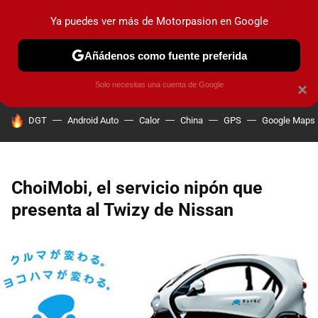
Ya puedes ver más de Motorpasion en Google
PRUEBAS
COCHES ELÉCTRICOS
OBSERVATORIO
F1
Añádenos como fuente preferida
Solo necesitas una cuenta de Google
×
HOY SE HABLA DE
DGT
Android Auto
Calor
China
GPS
Google Maps
ChoiMobi, el servicio nipón que
presenta al Twizy de Nissan