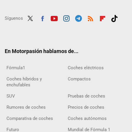
Síguenos
Twit
Fac
Yout
Inst
Tele
RSS
Flip
Tikt
ter
ebo
ube
agra
gra
boar
ok
ok
m
m
d
En Motorpasión hablamos de...
Fórmula1
Coches eléctricos
Coches híbridos y
Compactos
enchufables
SUV
Pruebas de coches
Rumores de coches
Precios de coches
Comparativa de coches
Coches autónomos
Futuro
Mundial de Fórmula 1