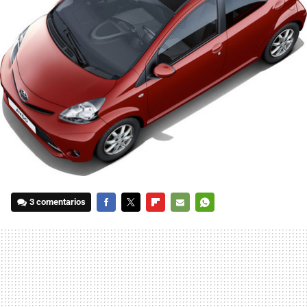
3 comentarios
FACEBOOK
TWITTER
FLIPBOARD
E-
WHATSAPP
MAIL