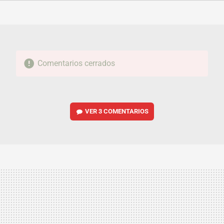
FACEBOOK
TWITTER
FLIPBOARD
E-
WHATSAPP
MAIL
Comentarios cerrados
VER
3 COMENTARIOS