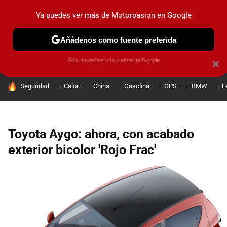
Ya puedes ver más de Motorpasion en Google
PRUEBAS
COCHES ELÉCTRICOS
OBSERVATORIO
F1
Añádenos como fuente preferida
Solo necesitas una cuenta de Google
×
HOY SE HABLA DE
Seguridad
Calor
China
Gasolina
GPS
BMW
F
Toyota Aygo: ahora, con acabado
exterior bicolor 'Rojo Frac'