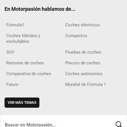
ok
m
m
d
En Motorpasión hablamos de...
Fórmula1
Coches eléctricos
Coches híbridos y
Compactos
enchufables
SUV
Pruebas de coches
Rumores de coches
Precios de coches
Comparativa de coches
Coches autónomos
Futuro
Mundial de Fórmula 1
VER MÁS TEMAS