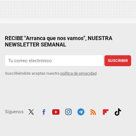
RECIBE "Arranca que nos vamos", NUESTRA
NEWSLETTER SEMANAL
SUSCRIBIR
Suscribiéndote aceptas nuestra
política de privacidad
Síguenos
Twit
Fac
Yout
Inst
Tele
RSS
Flip
Tikt
ter
ebo
ube
agra
gra
boar
ok