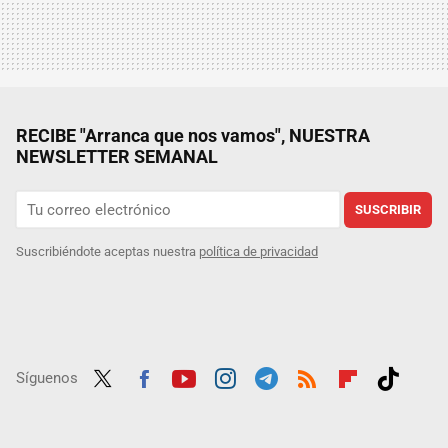
RECIBE "Arranca que nos vamos", NUESTRA
NEWSLETTER SEMANAL
SUSCRIBIR
Suscribiéndote aceptas nuestra
política de privacidad
Síguenos
Twit
Fac
Yout
Inst
Tele
RSS
Flip
Tikt
ter
ebo
ube
agra
gra
boar
ok