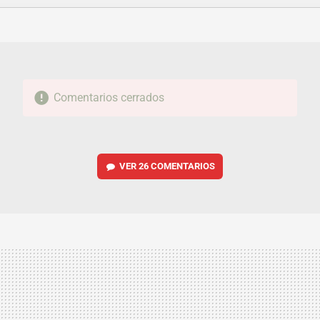
FACEBOOK
TWITTER
FLIPBOARD
E-
WHATSAPP
MAIL
Comentarios cerrados
VER
26 COMENTARIOS