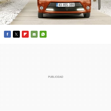
FACEBOOK
TWITTER
FLIPBOARD
E-
WHATSAPP
MAIL