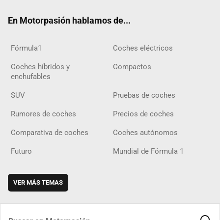
ok
m
m
d
En Motorpasión hablamos de...
Fórmula1
Coches eléctricos
Coches híbridos y
Compactos
enchufables
SUV
Pruebas de coches
Rumores de coches
Precios de coches
Comparativa de coches
Coches autónomos
Futuro
Mundial de Fórmula 1
VER MÁS TEMAS