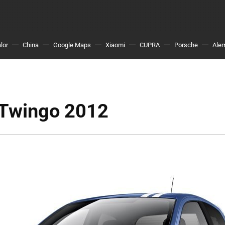
lor
China
Google Maps
Xiaomi
CUPRA
Porsche
Ale
 Twingo 2012