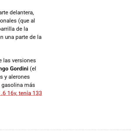
rte delantera,
ionales (que al
arrilla de la
en una parte de la
e las versiones
ngo Gordini
(el
s y alerones
e gasolina más
1.6 16v, tenía 133