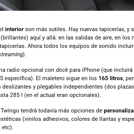
el
interior
son más sutiles. Hay nuevas tapicerías, y 
 (brillantes) aquí y allá: en las salidas de aire, en lo
 tapicerías. Ahora todos los equipos de sonido inclui
streaming
).
na radio opcional con
dock
para iPhone (que incluirá
S
específica). El maletero sigue en los
165 litros
, pe
s deslizantes y plegables independientes (dos plazas
ta 285 l (en el actual eran opcionales).
t Twingo tendrá todavía más opciones de
personaliza
téticas (vinilos adhesivos, colores de llantas y espe
 etc).