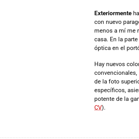
Exteriormente
ha
con nuevo parago
menos a mí me r
casa. En la parte
óptica en el port
Hay nuevos color
convencionales, 
de la foto superi
específicos, asi
potente de la gam
CV
).