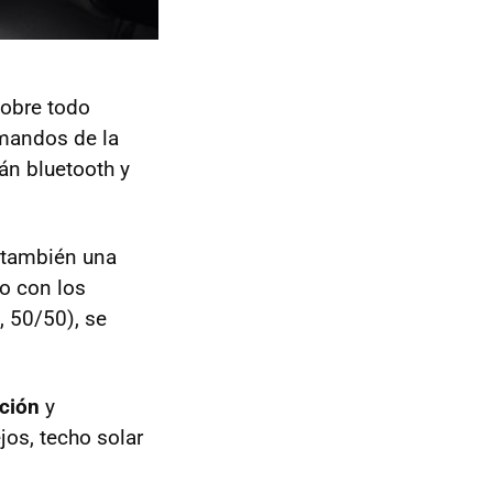
sobre todo
s mandos de la
rán bluetooth y
 también una
ro con los
, 50/50), se
ción
y
jos, techo solar