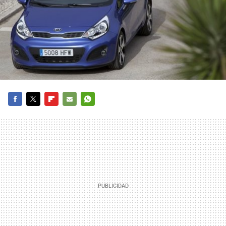
FACEBOOK
TWITTER
FLIPBOARD
E-
WHATSAPP
MAIL