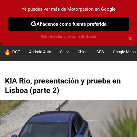
Ya puedes ver más de Motorpasion en Google
MENÚ
NUEVO
Añádenos como fuente preferida
PRUEBAS
COCHES ELÉCTRICOS
OBSERVATORIO
F1
Solo necesitas una cuenta de Google
×
HOY SE HABLA DE
DGT
Android Auto
Calor
China
GPS
Google Maps
KIA Rio, presentación y prueba en
Lisboa (parte 2)