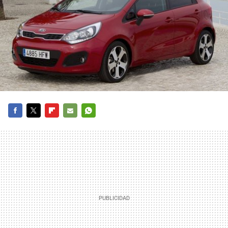
FACEBOOK
TWITTER
FLIPBOARD
E-
WHATSAPP
MAIL