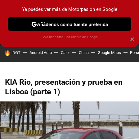
Ya puedes ver más de Motorpasion en Google
MENÚ
NUEVO
Añádenos como fuente preferida
PRUEBAS
COCHES ELÉCTRICOS
OBSERVATORIO
F1
Solo necesitas una cuenta de Google
×
HOY SE HABLA DE
DGT
Android Auto
Calor
China
Google Maps
Pors
KIA Rio, presentación y prueba en
Lisboa (parte 1)