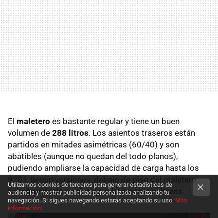
El
maletero
es bastante regular y tiene un buen
volumen de
288 litros
. Los asientos traseros están
partidos en mitades asimétricas (60/40) y son
abatibles (aunque no quedan del todo planos),
pudiendo ampliarse la capacidad de carga hasta los
920 l. Según versiones, debajo de piso del maletero
Utilizamos cookies de terceros para generar estadísticas de
habrá rueda de respuesto o
kit
reparapinchazos.
audiencia y mostrar publicidad personalizada analizando tu
navegación. Si sigues navegando estarás aceptando su uso.
Más
información