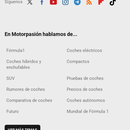
Síguenos
Twit
Fac
Yout
Inst
Tele
RSS
Flip
Tikt
ter
ebo
ube
agra
gra
boar
ok
ok
m
m
d
En Motorpasión hablamos de...
Fórmula1
Coches eléctricos
Coches híbridos y
Compactos
enchufables
SUV
Pruebas de coches
Rumores de coches
Precios de coches
Comparativa de coches
Coches autónomos
Futuro
Mundial de Fórmula 1
VER MÁS TEMAS