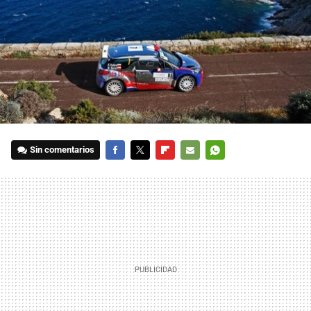
Sin comentarios
FACEBOOK
TWITTER
FLIPBOARD
E-
WHATSAPP
MAIL