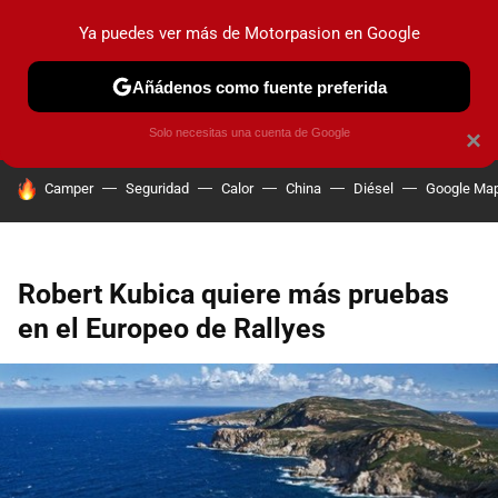
Ya puedes ver más de Motorpasion en Google
PRUEBAS
COCHES ELÉCTRICOS
OBSERVATORIO
F1
Añádenos como fuente preferida
Solo necesitas una cuenta de Google
×
HOY SE HABLA DE
Camper
Seguridad
Calor
China
Diésel
Google Ma
Robert Kubica quiere más pruebas
en el Europeo de Rallyes