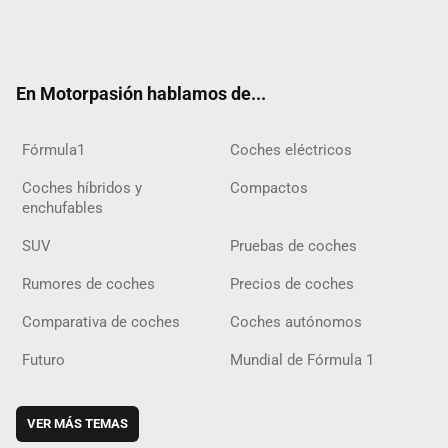
Twit
Fac
Yout
Inst
Tele
RSS
Flip
Tikt
ter
ebo
ube
agra
gra
boar
ok
ok
m
m
d
En Motorpasión hablamos de...
Fórmula1
Coches eléctricos
Coches híbridos y
Compactos
enchufables
SUV
Pruebas de coches
Rumores de coches
Precios de coches
Comparativa de coches
Coches autónomos
Futuro
Mundial de Fórmula 1
VER MÁS TEMAS