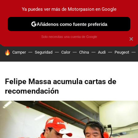
Ya puedes ver más de Motorpasion en Google
PRUEBAS
COCHES ELÉCTRICOS
OBSERVATORIO
F1
Añádenos como fuente preferida
Solo necesitas una cuenta de Google
×
HOY SE HABLA DE
Camper
Seguridad
Calor
China
Audi
Peugeot
Felipe Massa acumula cartas de
recomendación