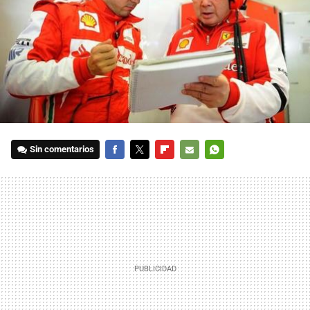
Sin comentarios
FACEBOOK
TWITTER
FLIPBOARD
E-
WHATSAPP
MAIL