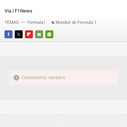
Vía | F1News
TEMAS
Fórmula1
Mundial de Fórmula 1
FACEBOOK
TWITTER
FLIPBOARD
E-
WHATSAPP
MAIL
Comentarios cerrados