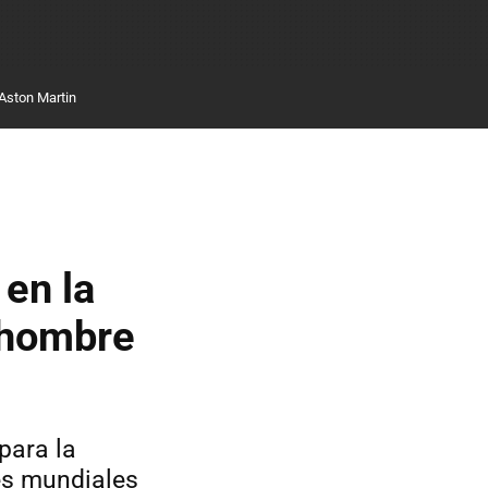
Aston Martin
en la
l hombre
para la
es mundiales