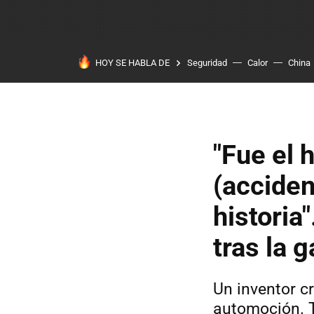
HOY SE HABLA DE
Seguridad
Calor
China
"Fue el
(acciden
historia"
tras la 
Un inventor c
automoción. T