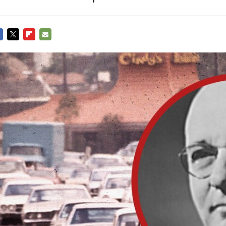
CEBOOK
TWITTER
FLIPBOARD
E-
MAIL