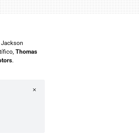
s Jackson
ífico,
Thomas
otors
.