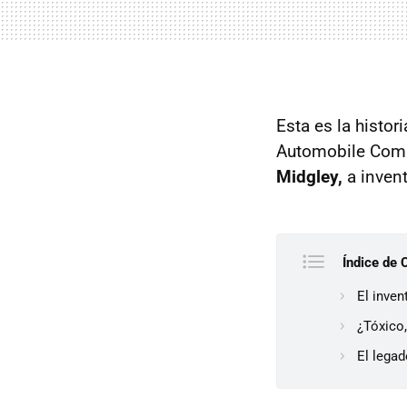
Esta es la histo
Automobile Compa
Midgley,
a invent
Índice de 
El inve
¿Tóxico
El lega