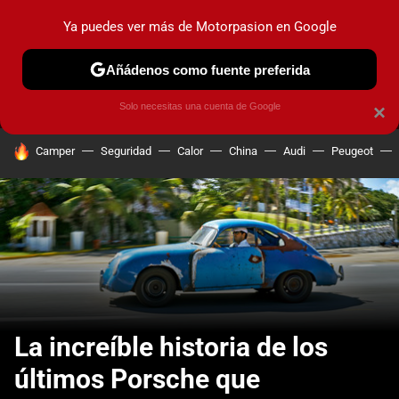
Ya puedes ver más de Motorpasion en Google
MENÚ
NUEVO
Añádenos como fuente preferida
PRUEBAS
COCHES ELÉCTRICOS
OBSERVATORIO
F1
Solo necesitas una cuenta de Google
×
HOY SE HABLA DE
Camper
Seguridad
Calor
China
Audi
Peugeot
La increíble historia de los
últimos Porsche que