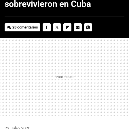
sobrevivieron en Cuba
28 comentarios
FACEBOOK
TWITTER
FLIPBOARD
E-
WHATSAPP
MAIL
23 Julio 2020