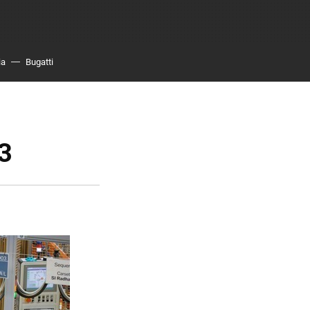
ia
Bugatti
i3