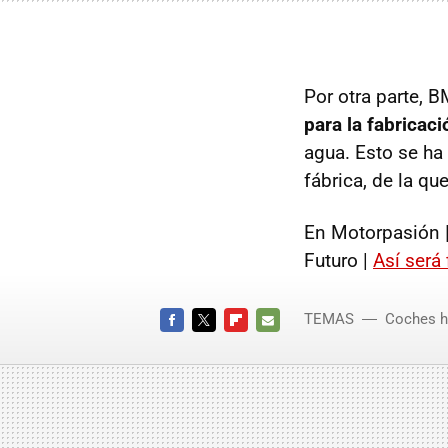
Por otra parte, 
para la fabrica
agua. Esto se ha 
fábrica, de la qu
En Motorpasión 
Futuro |
Así será
TEMAS
Coches h
FACEBOOK
TWITTER
FLIPBOARD
E-
MAIL