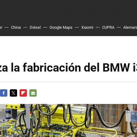
or
China
Diésel
Google Maps
Xiaomi
CUPRA
Aleman
 la fabricación del BMW 
FACEBOOK
TWITTER
FLIPBOARD
E-
MAIL