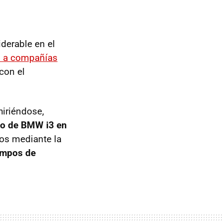
derable en el
to a compañías
con el
hiriéndose,
so de BMW i3 en
mos mediante la
iempos de