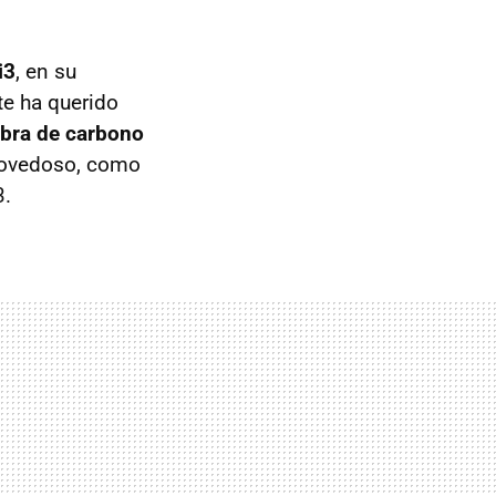
i3
, en su
te ha querido
ibra de carbono
 novedoso, como
3.