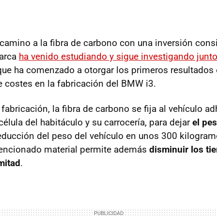
camino a la fibra de carbono con una inversión consi
marca
ha venido estudiando y sigue investigando jun
 que ha comenzado a otorgar los primeros resultados 
 costes en la fabricación del BMW i3.
fabricación, la fibra de carbono se fija al vehículo ad
lula del habitáculo y su carrocería, para dejar
el pe
reducción del peso del vehículo en unos 300 kilogra
 mencionado material permite además
disminuir los t
mitad
.