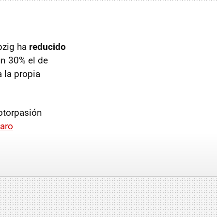
pzig ha
reducido
n 30% el de
 la propia
torpasión
varo