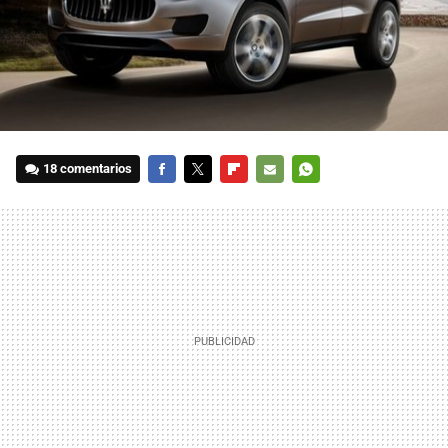
18 comentarios
FACEBOOK
TWITTER
FLIPBOARD
E-
WHATSAPP
MAIL