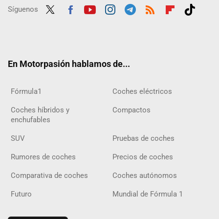
Síguenos
Twit
Fac
Yout
Inst
Tele
RSS
Flip
Tikt
ter
ebo
ube
agra
gra
boar
ok
ok
m
m
d
En Motorpasión hablamos de...
Fórmula1
Coches eléctricos
Coches híbridos y
Compactos
enchufables
SUV
Pruebas de coches
Rumores de coches
Precios de coches
Comparativa de coches
Coches autónomos
Futuro
Mundial de Fórmula 1