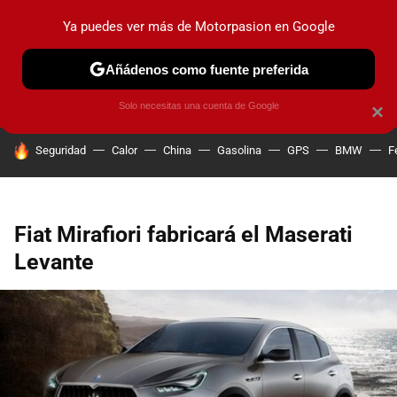
Ya puedes ver más de Motorpasion en Google
PRUEBAS
COCHES ELÉCTRICOS
OBSERVATORIO
F1
Añádenos como fuente preferida
Solo necesitas una cuenta de Google
×
HOY SE HABLA DE
Seguridad
Calor
China
Gasolina
GPS
BMW
F
Fiat Mirafiori fabricará el Maserati
Levante